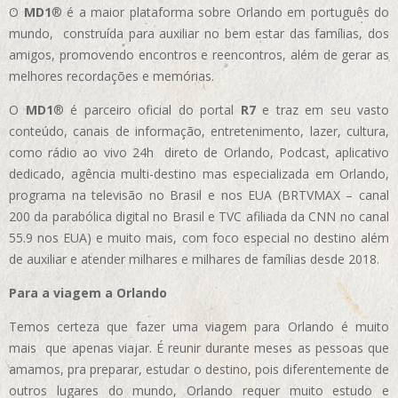
O
MD1
® é a maior plataforma sobre Orlando em português do
mundo, construída para auxiliar no bem estar das famílias, dos
amigos, promovendo encontros e reencontros, além de gerar as
melhores recordações e memórias.
O
MD1
® é parceiro oficial do portal
R7
e traz em seu vasto
conteúdo, canais de informação, entretenimento, lazer, cultura,
como rádio ao vivo 24h direto de Orlando, Podcast, aplicativo
dedicado, agência multi-destino mas especializada em Orlando,
programa na televisão no Brasil e nos EUA (BRTVMAX – canal
200 da parabólica digital no Brasil e TVC afiliada da CNN no canal
55.9 nos EUA)
e muito mais, com foco especial no destino além
de auxiliar e atender milhares e milhares de famílias desde 2018.
Para a viagem a Orlando
Temos certeza que fazer uma viagem para Orlando é muito
mais que apenas viajar. É reunir durante meses as pessoas que
amamos, pra preparar, estudar o destino, pois diferentemente de
outros lugares do mundo, Orlando requer muito estudo e