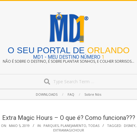
Skip
to
content
O SEU PORTAL DE
ORLANDO
MD1 - MEU DESTINO NÚMERO
1
NÃO É SOBRE O DESTINO, É SOBRE PLANTAR SONHOS, E COLHER SORRISOS...
Search
Secondary
DOWNLOADS
FAQ
Sobre Nós
Navigation
Menu
Extra Magic Hours – O que é? Como funciona???
ON:
MAIO 5, 2019
IN:
PARQUES
,
PLANEJAMENTO
,
TODAS
TAGGED:
DISNEY
,
EXTRAMAGICHOUR