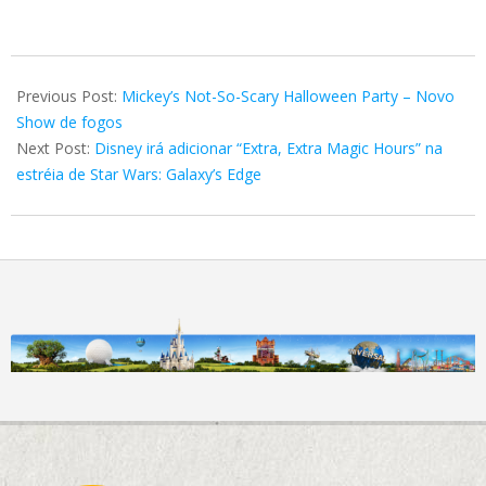
2019-
05-
Previous Post:
Mickey’s Not-So-Scary Halloween Party – Novo
05
Show de fogos
Next Post:
Disney irá adicionar “Extra, Extra Magic Hours” na
estréia de Star Wars: Galaxy’s Edge