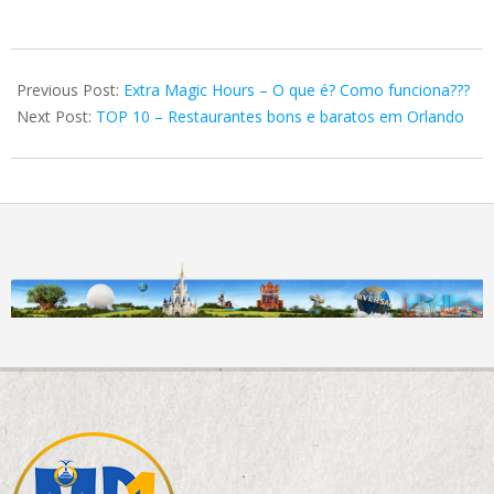
2019-
05-
Previous Post:
Extra Magic Hours – O que é? Como funciona???
05
Next Post:
TOP 10 – Restaurantes bons e baratos em Orlando