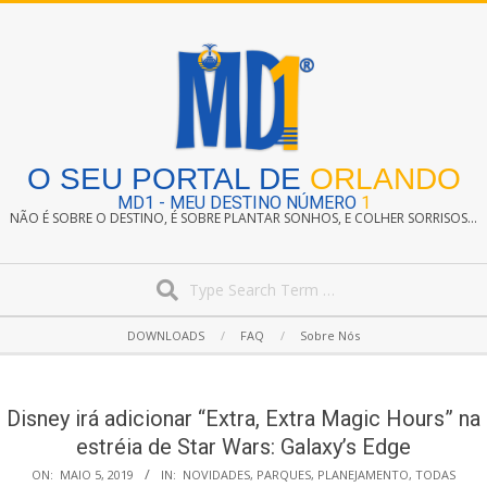
Skip
to
content
O SEU PORTAL DE
ORLANDO
MD1 - MEU DESTINO NÚMERO
1
NÃO É SOBRE O DESTINO, É SOBRE PLANTAR SONHOS, E COLHER SORRISOS...
Search
Secondary
DOWNLOADS
FAQ
Sobre Nós
Navigation
Menu
Disney irá adicionar “Extra, Extra Magic Hours” na
estréia de Star Wars: Galaxy’s Edge
ON:
MAIO 5, 2019
IN:
NOVIDADES
,
PARQUES
,
PLANEJAMENTO
,
TODAS