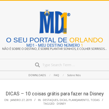
Skip
to
content
O SEU PORTAL DE
ORLANDO
MD1 - MEU DESTINO NÚMERO
1
NÃO É SOBRE O DESTINO, É SOBRE PLANTAR SONHOS, E COLHER SORRISOS...
Search
Secondary
DOWNLOADS
FAQ
Sobre Nós
Navigation
Menu
DICAS – 10 coisas grátis para fazer na Disney
ON:
JANEIRO 27, 2019
IN:
DESTAQUES
,
DICAS
,
PLANEJAMENTO
,
TODAS
TAGGED:
DISNEY