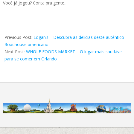
Você já jogou? Conta pra gente…
2018-
12-
Previous Post:
Logan’s – Descubra as delícias deste autêntico
01
Roadhouse americano
Next Post:
WHOLE FOODS MARKET – O lugar mais saudável
para se comer em Orlando