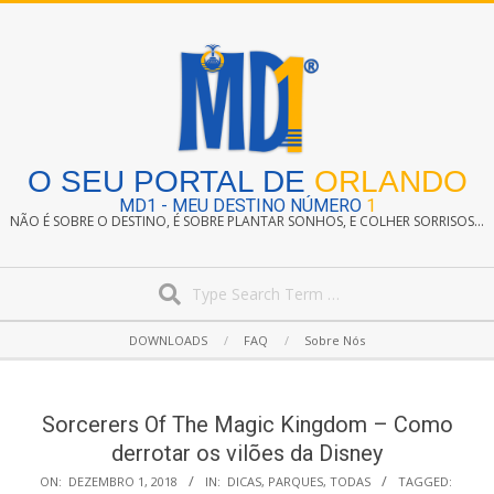
Skip
to
content
O SEU PORTAL DE
ORLANDO
MD1 - MEU DESTINO NÚMERO
1
NÃO É SOBRE O DESTINO, É SOBRE PLANTAR SONHOS, E COLHER SORRISOS...
Search
Secondary
DOWNLOADS
FAQ
Sobre Nós
Navigation
Menu
Sorcerers Of The Magic Kingdom – Como
derrotar os vilões da Disney
ON:
DEZEMBRO 1, 2018
IN:
DICAS
,
PARQUES
,
TODAS
TAGGED: