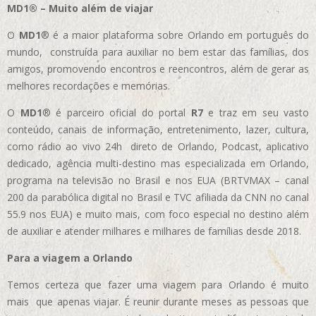
MD1® – Muito além de viajar
O
MD1
® é a maior plataforma sobre Orlando em português do
mundo, construída para auxiliar no bem estar das famílias, dos
amigos, promovendo encontros e reencontros, além de gerar as
melhores recordações e memórias.
O
MD1
® é parceiro oficial do portal
R7
e traz em seu vasto
conteúdo, canais de informação, entretenimento, lazer, cultura,
como rádio ao vivo 24h direto de Orlando, Podcast, aplicativo
dedicado, agência multi-destino mas especializada em Orlando,
programa na televisão no Brasil e nos EUA (BRTVMAX – canal
200 da parabólica digital no Brasil e TVC afiliada da CNN no canal
55.9 nos EUA)
e muito mais, com foco especial no destino além
de auxiliar e atender milhares e milhares de famílias desde 2018.
Para a viagem a Orlando
Temos certeza que fazer uma viagem para Orlando é muito
mais que apenas viajar. É reunir durante meses as pessoas que