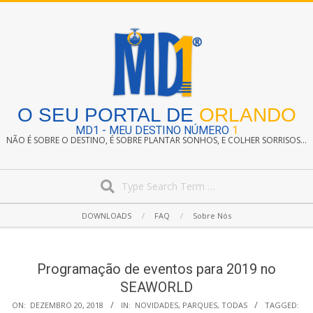
Skip
to
content
O SEU PORTAL DE
ORLANDO
MD1 - MEU DESTINO NÚMERO
1
NÃO É SOBRE O DESTINO, É SOBRE PLANTAR SONHOS, E COLHER SORRISOS...
Search
Secondary
DOWNLOADS
FAQ
Sobre Nós
Navigation
Menu
Programação de eventos para 2019 no
SEAWORLD
ON:
DEZEMBRO 20, 2018
IN:
NOVIDADES
,
PARQUES
,
TODAS
TAGGED: