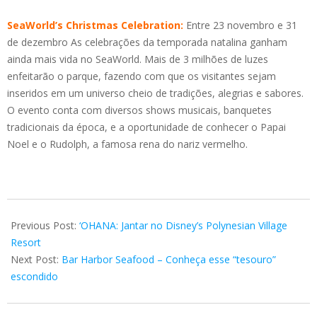
SeaWorld’s Christmas Celebration:
Entre 23 novembro e 31
de dezembro As celebrações da temporada natalina ganham
ainda mais vida no SeaWorld. Mais de 3 milhões de luzes
enfeitarão o parque, fazendo com que os visitantes sejam
inseridos em um universo cheio de tradições, alegrias e sabores.
O evento conta com diversos shows musicais, banquetes
tradicionais da época, e a oportunidade de conhecer o Papai
Noel e o Rudolph, a famosa rena do nariz vermelho.
2018-
12-
Previous Post:
‘OHANA: Jantar no Disney’s Polynesian Village
20
Resort
Next Post:
Bar Harbor Seafood – Conheça esse “tesouro”
escondido