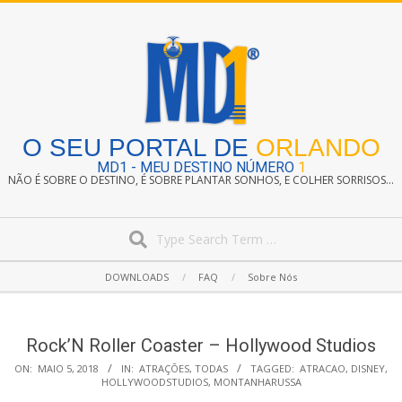
Skip
to
content
O SEU PORTAL DE
ORLANDO
MD1 - MEU DESTINO NÚMERO
1
NÃO É SOBRE O DESTINO, É SOBRE PLANTAR SONHOS, E COLHER SORRISOS...
Search
Secondary
DOWNLOADS
FAQ
Sobre Nós
Navigation
Menu
Rock’N Roller Coaster – Hollywood Studios
ON:
MAIO 5, 2018
IN:
ATRAÇÕES
,
TODAS
TAGGED:
ATRACAO
,
DISNEY
,
HOLLYWOODSTUDIOS
,
MONTANHARUSSA