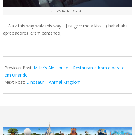
Rock’N Roller Coaster
… Walk this way walk this way… Just give me a kiss… ( hahahaha
apreciadores leram cantando)
2018-
05-
Previous Post:
Miller’s Ale House – Restaurante bom e barato
05
em Orlando
Next Post:
Dinosaur – Animal Kingdom