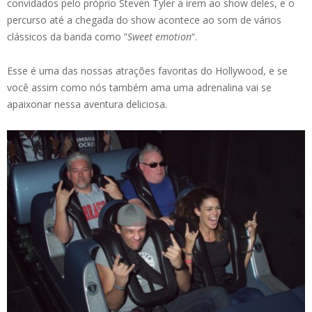
convidados pelo próprio Steven Tyler a irem ao show deles, e o
percurso até a chegada do show acontece ao som de vários
clássicos da banda como “
Sweet emotion
“.
Esse é uma das nossas atrações favoritas do Hollywood, e se
você assim como nós também ama uma adrenalina vai se
apaixonar nessa aventura deliciosa.