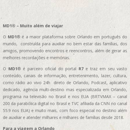
MD1® – Muito além de viajar
O
MD1
® é a maior plataforma sobre Orlando em português do
mundo, construída para auxiliar no bem estar das famílias, dos
amigos, promovendo encontros e reencontros, além de gerar as
melhores recordações e memórias.
O
MD1
® é parceiro oficial do portal
R7
e traz em seu vasto
conteúdo, canais de informação, entretenimento, lazer, cultura,
como rádio ao vivo 24h direto de Orlando, Podcast, aplicativo
dedicado, agência multi-destino mas especializada em Orlando,
programa na televisão no Brasil e nos EUA (BRTVMAX – canal
200 da parabólica digital no Brasil e TVC afiliada da CNN no canal
55.9 nos EUA)
e muito mais, com foco especial no destino além
de auxiliar e atender milhares e milhares de famílias desde 2018.
Para a viagem a Orlando