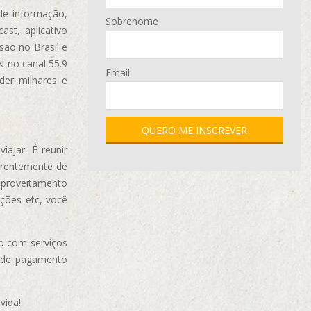
de informação,
Sobrenome
ast, aplicativo
são no Brasil e
N no canal 55.9
Email
der milhares e
ajar. É reunir
erentemente de
aproveitamento
ções etc, você
o com serviços
 de pagamento
vida!