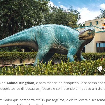
o do
Animal Kingdom
, e para “andar” no brinquedo você passa por
squeletos de dinossauros, fósseis e conhecendo um pouco a historia
ulador que comporta até 12 passageiros, e ele te levará à sessenta