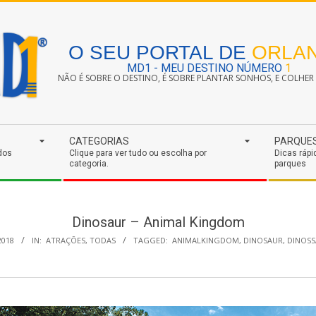
O SEU PORTAL DE
ORLA
MD1 - MEU DESTINO NÚMERO
1
NÃO É SOBRE O DESTINO, É SOBRE PLANTAR SONHOS, E COLHER S
CATEGORIAS
PARQUE
dos
Clique para ver tudo ou escolha por
Dicas rápi
categoria.
parques
Dinosaur – Animal Kingdom
2018
IN:
ATRAÇÕES
,
TODAS
TAGGED:
ANIMALKINGDOM
,
DINOSAUR
,
DINOS