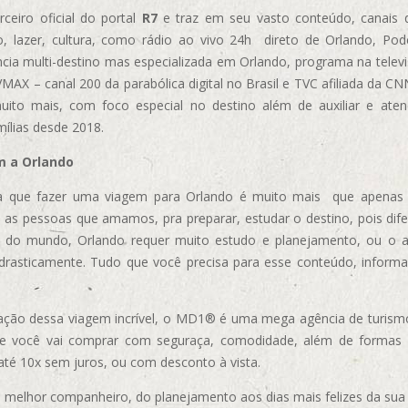
ceiro oficial do portal
R7
e traz em seu vasto conteúdo, canais 
, lazer, cultura, como rádio ao vivo 24h direto de Orlando, Podc
cia multi-destino mas especializada em Orlando, programa na televi
AX – canal 200 da parabólica digital no Brasil e TVC afiliada da CN
uito mais, com foco especial no destino além de auxiliar e aten
mílias desde 2018.
m a Orlando
 que fazer uma viagem para Orlando é muito mais que apenas vi
 as pessoas que amamos, pra preparar, estudar o destino, pois dif
s do mundo, Orlando requer muito estudo e planejamento, ou o 
 drasticamente. Tudo que você precisa para esse conteúdo, informa
ização dessa viagem incrível, o MD1® é uma mega agência de turism
ue você vai comprar com seguraça, comodidade, além de formas
 até 10x sem juros, ou com desconto à vista.
elhor companheiro, do planejamento aos dias mais felizes da sua 