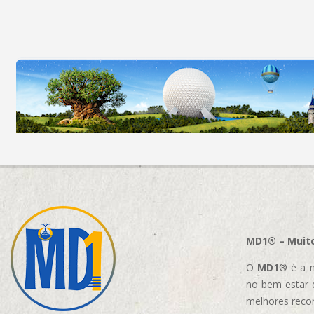
MD1® – Muito
O
MD1
® é a m
no bem estar 
melhores reco