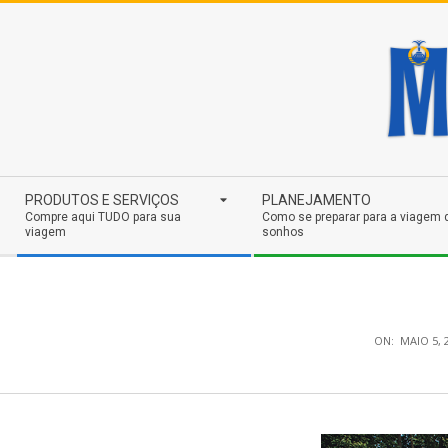
Skip
to
content
Secondary
PRODUTOS E SERVIÇOS
PLANEJAMENTO
Navigation
Compre aqui TUDO para sua
Como se preparar para a viagem 
viagem
sonhos
Menu
ON:
MAIO 5, 