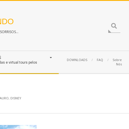
NDO
Search
ORRISOS...
S
DOWNLOADS
FAQ
Sobre
das e virtual tours pelos
Nós
SAURO
,
DISNEY