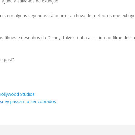
ajude a salvá-los da extinção.
is em alguns segundos irá ocorrer a chuva de meteoros que extingui
 filmes e desenhos da Disney, talvez tenha assistido ao filme de
e past”.
Hollywood Studios
isney passam a ser cobrados