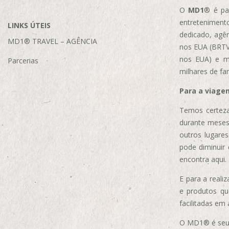
O
MD1
® é par
entretenimento
LINKS ÚTEIS
dedicado, agên
MD1® TRAVEL – AGÊNCIA
nos EUA (BRTVM
nos EUA)
e m
Parcerias
milhares de fa
Para a viage
Temos certeza
durante meses
outros lugare
pode diminuir
encontra aqui.
E para a real
e produtos q
facilitadas em
O MD1® é seu m