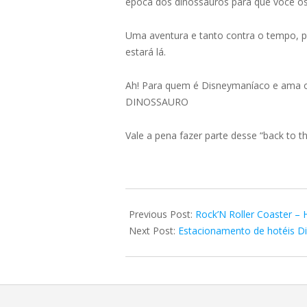
época dos dinossauros para que você os 
Uma aventura e tanto contra o tempo, po
estará lá.
Ah! Para quem é Disneymaníaco e ama os
DINOSSAURO
Vale a pena fazer parte desse “back to th
2018-
05-
Previous Post:
Rock’N Roller Coaster – 
05
Next Post:
Estacionamento de hotéis D