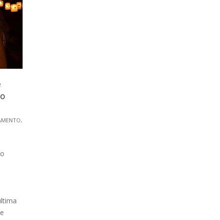
e
 o
AMENTO
,
io
ltima
de