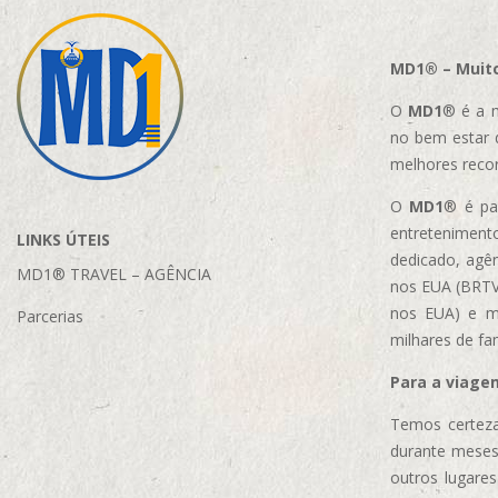
MD1® – Muito
O
MD1
® é a m
no bem estar 
melhores reco
O
MD1
® é par
entretenimento
LINKS ÚTEIS
dedicado, agên
MD1® TRAVEL – AGÊNCIA
nos EUA (BRTVM
nos EUA)
e m
Parcerias
milhares de fa
Para a viage
Temos certeza
durante meses
outros lugare