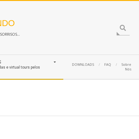
NDO
Search
ORRISOS...
S
DOWNLOADS
FAQ
Sobre
das e virtual tours pelos
Nós