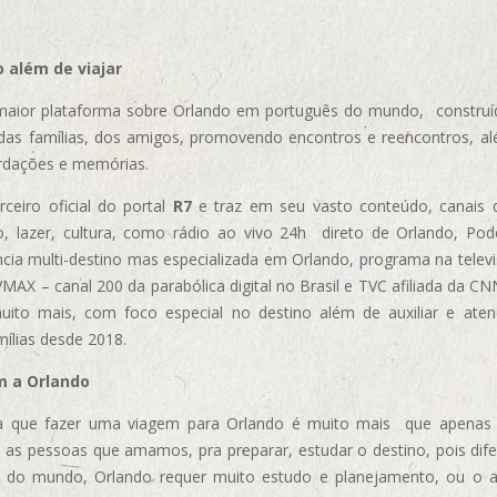
 além de viajar
aior plataforma sobre Orlando em português do mundo, construída
das famílias, dos amigos, promovendo encontros e reencontros, al
rdações e memórias.
ceiro oficial do portal
R7
e traz em seu vasto conteúdo, canais 
, lazer, cultura, como rádio ao vivo 24h direto de Orlando, Podc
cia multi-destino mas especializada em Orlando, programa na televi
AX – canal 200 da parabólica digital no Brasil e TVC afiliada da CN
uito mais, com foco especial no destino além de auxiliar e aten
mílias desde 2018.
m a Orlando
 que fazer uma viagem para Orlando é muito mais que apenas vi
 as pessoas que amamos, pra preparar, estudar o destino, pois dif
s do mundo, Orlando requer muito estudo e planejamento, ou o 