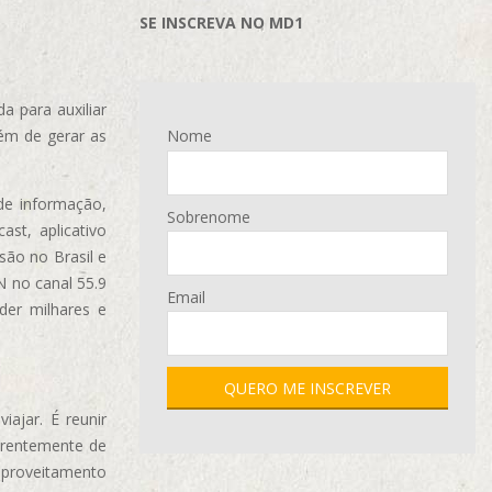
SE INSCREVA NO MD1
 para auxiliar
ém de gerar as
Nome
de informação,
Sobrenome
ast, aplicativo
são no Brasil e
N no canal 55.9
Email
der milhares e
ajar. É reunir
erentemente de
aproveitamento