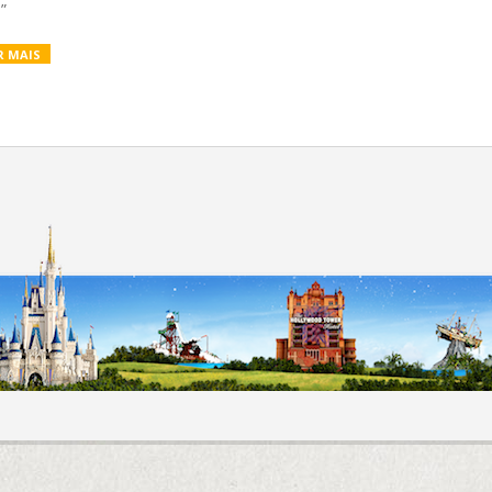
”
R MAIS