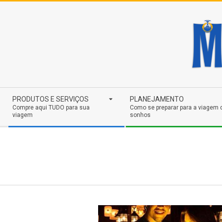
Skip
to
content
Secondary
PRODUTOS E SERVIÇOS
PLANEJAMENTO
Navigation
Compre aqui TUDO para sua
Como se preparar para a viagem 
viagem
sonhos
Menu