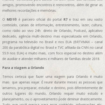
amigos, promovendo encontros e reencontros, além de gerar as
melhores recordações e memórias.
O
MD1
® é parceiro oficial do portal
R7
e traz em seu vasto
conteúdo, canais de informação, entretenimento, lazer, cultura,
como rádio ao vivo 24h direto de Orlando, Podcast, aplicativo
dedicado, agência multi-destino mas especializada em Orlando,
programa na televisão no Brasil e nos EUA (BRTVMAX – canal
200 da parabólica digital no Brasil e TVC afiliada da CNN no canal
55.9 nos EUA)
e muito mais, com foco especial no destino além
de auxiliar e atender milhares e milhares de famílias desde 2018.
Para a viagem a Orlando
Temos certeza que fazer uma viagem para Orlando é muito
mais que apenas viajar. É reunir durante meses as pessoas que
amamos, pra preparar, estudar o destino, pois diferentemente de
outros lugares do mundo, Orlando requer muito estudo e
planejamento, ou o aproveitamento pode diminuir drasticamente.
Tudo que você precisa para esse conteúdo, informações etc,