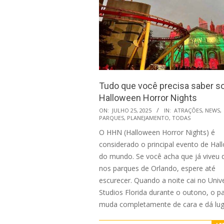
Tudo que você precisa saber s
Halloween Horror Nights
2025-
ON:
JULHO 25, 2025
IN:
ATRAÇÕES
,
NEWS
,
PARQUES
,
PLANEJAMENTO
,
TODAS
07-
O HHN (Halloween Horror Nights) é
25
considerado o principal evento de Ha
do mundo. Se você acha que já viveu 
nos parques de Orlando, espere até
escurecer. Quando a noite cai no Univ
Studios Florida durante o outono, o p
muda completamente de cara e dá lug