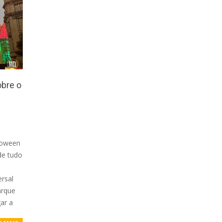
obre o
lloween
de tudo
ersal
arque
ar a