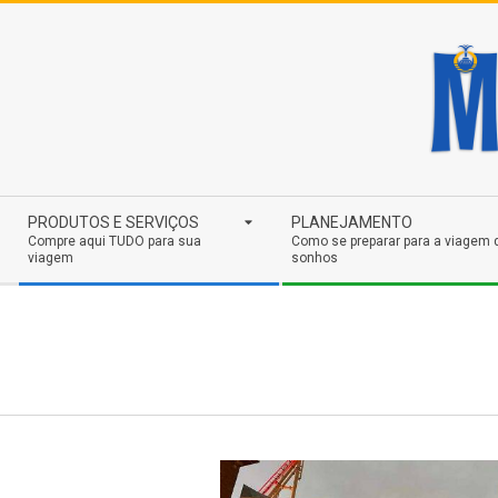
Skip
to
content
Secondary
PRODUTOS E SERVIÇOS
PLANEJAMENTO
Navigation
Compre aqui TUDO para sua
Como se preparar para a viagem 
viagem
sonhos
Menu