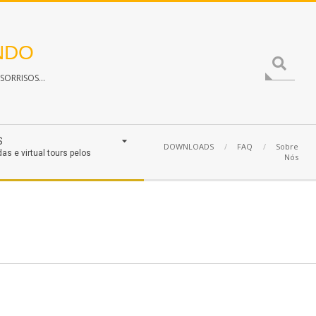
NDO
Search
ORRISOS...
S
DOWNLOADS
FAQ
Sobre
das e virtual tours pelos
Nós