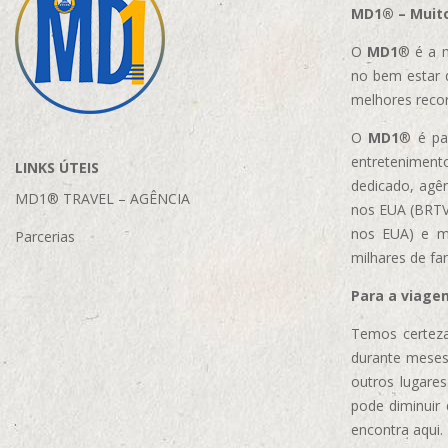
MD1® – Muito
O
MD1
® é a m
no bem estar 
melhores reco
O
MD1
® é par
entretenimento
LINKS ÚTEIS
dedicado, agên
MD1® TRAVEL – AGÊNCIA
nos EUA (BRTVM
nos EUA)
e m
Parcerias
milhares de fa
Para a viage
Temos certeza
durante meses
outros lugare
pode diminuir
encontra aqui.