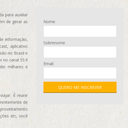
 para auxiliar
ém de gerar as
Nome
de informação,
Sobrenome
ast, aplicativo
são no Brasil e
N no canal 55.9
Email
der milhares e
ajar. É reunir
erentemente de
aproveitamento
ções etc, você