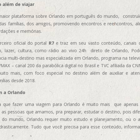
 além de viajar
aior plataforma sobre Orlando em português do mundo, construída
das famílias, dos amigos, promovendo encontros e reencontros, al
rdações e memórias.
ceiro oficial do portal
R7
e traz em seu vasto conteúdo, canais 
, lazer, cultura, como rádio ao vivo 24h direto de Orlando, Podc
cia multi-destino mas especializada em Orlando, programa na televi
AX – canal 200 da parabólica digital no Brasil e TVC afiliada da CN
uito mais, com foco especial no destino além de auxiliar e aten
mílias desde 2018.
m a Orlando
 que fazer uma viagem para Orlando é muito mais que apenas vi
 as pessoas que amamos, pra preparar, estudar o destino, pois dif
s do mundo, Orlando requer muito estudo e planejamento, ou o 
 drasticamente. Tudo que você precisa para esse conteúdo, informa