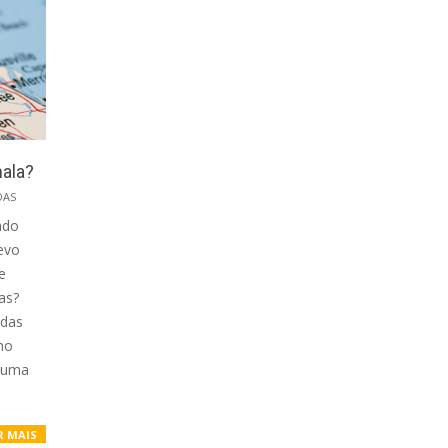
mala?
DAS
ndo
evo
e
has?
 das
no
 uma
R MAIS