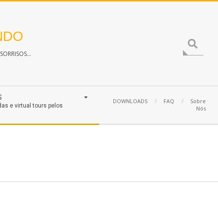
NDO
Search
ORRISOS...
S
DOWNLOADS
FAQ
Sobre
das e virtual tours pelos
Nós