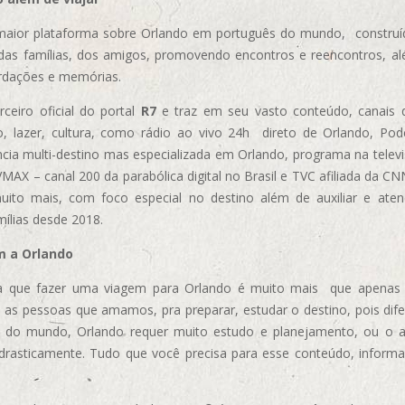
aior plataforma sobre Orlando em português do mundo, construída
das famílias, dos amigos, promovendo encontros e reencontros, al
rdações e memórias.
ceiro oficial do portal
R7
e traz em seu vasto conteúdo, canais 
, lazer, cultura, como rádio ao vivo 24h direto de Orlando, Podc
cia multi-destino mas especializada em Orlando, programa na televi
AX – canal 200 da parabólica digital no Brasil e TVC afiliada da CN
uito mais, com foco especial no destino além de auxiliar e aten
mílias desde 2018.
m a Orlando
 que fazer uma viagem para Orlando é muito mais que apenas vi
 as pessoas que amamos, pra preparar, estudar o destino, pois dif
s do mundo, Orlando requer muito estudo e planejamento, ou o 
 drasticamente. Tudo que você precisa para esse conteúdo, informa