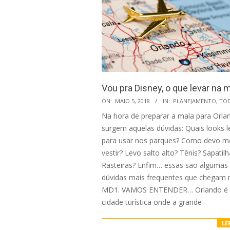
Vou pra Disney, o que levar na 
2018-
ON:
MAIO 5, 2018
IN:
PLANEJAMENTO
,
TO
05-
Na hora de preparar a mala para Orla
05
surgem aquelas dúvidas: Quais looks l
para usar nos parques? Como devo m
vestir? Levo salto alto? Tênis? Sapatil
Rasteiras? Enfim… essas são algumas
dúvidas mais frequentes que chegam 
MD1. VAMOS ENTENDER… Orlando é
cidade turística onde a grande
LE