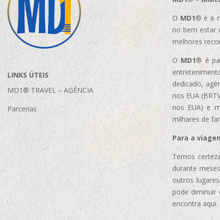
O
MD1
® é a m
no bem estar 
melhores reco
O
MD1
® é par
entretenimento
LINKS ÚTEIS
dedicado, agên
MD1® TRAVEL – AGÊNCIA
nos EUA (BRTVM
nos EUA)
e m
Parcerias
milhares de fa
Para a viage
Temos certeza
durante meses
outros lugare
pode diminuir
encontra aqui.