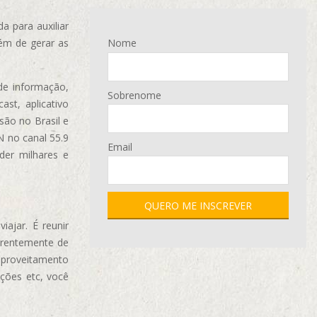
 para auxiliar
ém de gerar as
Nome
de informação,
Sobrenome
ast, aplicativo
são no Brasil e
N no canal 55.9
Email
der milhares e
ajar. É reunir
erentemente de
aproveitamento
ções etc, você