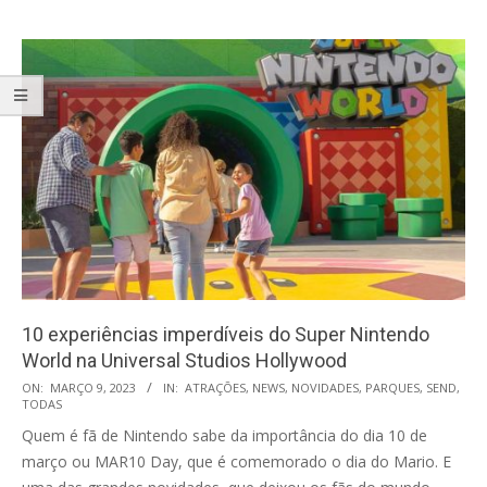
10 experiências imperdíveis do Super Nintendo
World na Universal Studios Hollywood
2023-
ON:
MARÇO 9, 2023
IN:
ATRAÇÕES
,
NEWS
,
NOVIDADES
,
PARQUES
,
SEND
,
TODAS
03-
Quem é fã de Nintendo sabe da importância do dia 10 de
09
março ou MAR10 Day, que é comemorado o dia do Mario. E