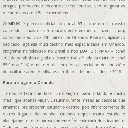
amigos, promovendo encontros e reencontros, além de gerar as
melhores recordações e memórias.
O
MD1
® é parceiro oficial do portal
R7
e traz em seu vasto
conteúdo, canais de informação, entretenimento, lazer, cultura,
como rádio ao vivo 24h direto de Orlando, Podcast, aplicativo
dedicado, agência multi-destino mas especializada em Orlando,
programa na televisão no Brasil e nos EUA (BRTVMAX – canal
200 da parabólica digital no Brasil e TVC afiliada da CNN no canal
55.9 nos EUA)
e muito mais, com foco especial no destino além
de auxiliar e atender milhares e milhares de famílias desde 2018.
Para a viagem a Orlando
Temos certeza que fazer uma viagem para Orlando é muito
mais que apenas viajar. É reunir durante meses as pessoas que
amamos, pra preparar, estudar o destino, pois diferentemente de
outros lugares do mundo, Orlando requer muito estudo e
planejamento, ou o aproveitamento pode diminuir drasticamente.
Tudo que você precisa para esse conteúdo, informações etc,