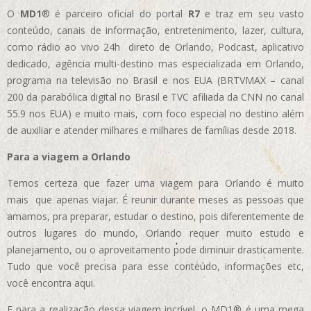
O
MD1
® é parceiro oficial do portal
R7
e traz em seu vasto
conteúdo, canais de informação, entretenimento, lazer, cultura,
como rádio ao vivo 24h direto de Orlando, Podcast, aplicativo
dedicado, agência multi-destino mas especializada em Orlando,
programa na televisão no Brasil e nos EUA (BRTVMAX – canal
200 da parabólica digital no Brasil e TVC afiliada da CNN no canal
55.9 nos EUA)
e muito mais, com foco especial no destino além
de auxiliar e atender milhares e milhares de famílias desde 2018.
Para a viagem a Orlando
Temos certeza que fazer uma viagem para Orlando é muito
mais que apenas viajar. É reunir durante meses as pessoas que
amamos, pra preparar, estudar o destino, pois diferentemente de
outros lugares do mundo, Orlando requer muito estudo e
planejamento, ou o aproveitamento pode diminuir drasticamente.
Tudo que você precisa para esse conteúdo, informações etc,
você encontra aqui.
E para a realização dessa viagem incrível, o MD1® é uma mega