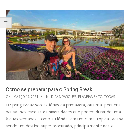
Como se preparar para o Spring Break
2024-
ON:
MARÇO 17, 2024
IN:
DICAS
,
PARQUES
,
PLANEJAMENTO
,
TODAS
03-
O Spring Break são as férias da primavera, ou uma “pequena
17
pausa” nas escolas e universidades que podem durar de uma
à duas semanas. Como a Flórida tem um clima tropical, acaba
sendo um destino super procurado, principalmente nesta