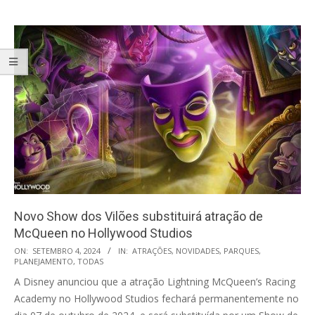
Novo Show dos Vilões substituirá atração de
McQueen no Hollywood Studios
2024-
ON:
SETEMBRO 4, 2024
IN:
ATRAÇÕES
,
NOVIDADES
,
PARQUES
,
PLANEJAMENTO
,
TODAS
09-
A Disney anunciou que a atração Lightning McQueen’s Racing
04
Academy no Hollywood Studios fechará permanentemente no