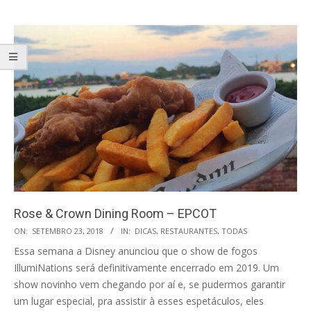
Rose & Crown Dining Room – EPCOT
2018-
ON:
SETEMBRO 23, 2018
IN:
DICAS
,
RESTAURANTES
,
TODAS
09-
Essa semana a Disney anunciou que o show de fogos
23
IllumiNations será definitivamente encerrado em 2019. Um
show novinho vem chegando por aí e, se pudermos garantir
um lugar especial, pra assistir à esses espetáculos, eles