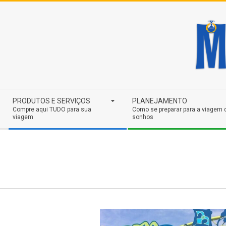
Skip
to
content
Secondary
PRODUTOS E SERVIÇOS
PLANEJAMENTO
Navigation
Compre aqui TUDO para sua
Como se preparar para a viagem 
viagem
sonhos
Menu