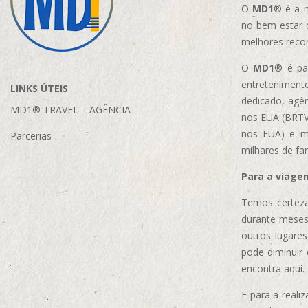
O
MD1
® é a m
no bem estar 
melhores reco
O
MD1
® é par
entretenimento
LINKS ÚTEIS
dedicado, agên
MD1® TRAVEL – AGÊNCIA
nos EUA (BRTVM
nos EUA)
e m
Parcerias
milhares de fa
Para a viage
Temos certeza
durante meses
outros lugare
pode diminuir
encontra aqui.
E para a real