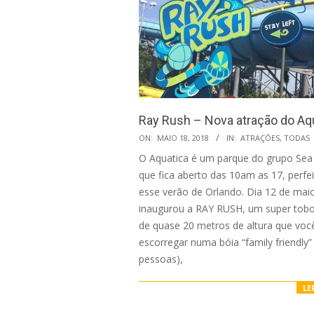
Ray Rush – Nova atração do Aq
2018-
ON:
MAIO 18, 2018
IN:
ATRAÇÕES
,
TODAS
05-
O Aquatica é um parque do grupo Sea
18
que fica aberto das 10am as 17, perfei
esse verão de Orlando. Dia 12 de mai
inaugurou a RAY RUSH, um super tob
de quase 20 metros de altura que você
escorregar numa bóia “family friendly” 
pessoas),
LE