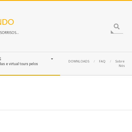
NDO
Search
ORRISOS...
S
DOWNLOADS
FAQ
Sobre
das e virtual tours pelos
Nós