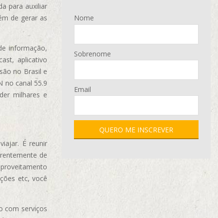
 para auxiliar
ém de gerar as
Nome
de informação,
Sobrenome
ast, aplicativo
são no Brasil e
N no canal 55.9
Email
der milhares e
ajar. É reunir
erentemente de
aproveitamento
ções etc, você
o com serviços