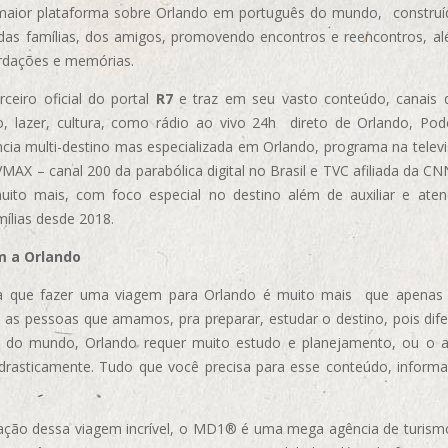
aior plataforma sobre Orlando em português do mundo, construída
das famílias, dos amigos, promovendo encontros e reencontros, al
rdações e memórias.
ceiro oficial do portal
R7
e traz em seu vasto conteúdo, canais 
, lazer, cultura, como rádio ao vivo 24h direto de Orlando, Podc
cia multi-destino mas especializada em Orlando, programa na televi
AX – canal 200 da parabólica digital no Brasil e TVC afiliada da CN
uito mais, com foco especial no destino além de auxiliar e aten
mílias desde 2018.
m a Orlando
 que fazer uma viagem para Orlando é muito mais que apenas vi
 as pessoas que amamos, pra preparar, estudar o destino, pois dif
s do mundo, Orlando requer muito estudo e planejamento, ou o 
 drasticamente. Tudo que você precisa para esse conteúdo, informa
ização dessa viagem incrível, o MD1® é uma mega agência de turism