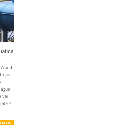
uatica
 World
to pra
o
oágua
 vai
(até 4
R MAIS