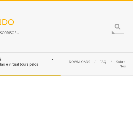
NDO
Search
ORRISOS...
S
DOWNLOADS
FAQ
Sobre
das e virtual tours pelos
Nós