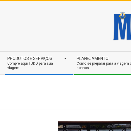
Skip
to
content
Secondary
PRODUTOS E SERVIÇOS
PLANEJAMENTO
Navigation
Compre aqui TUDO para sua
Como se preparar para a viagem 
viagem
sonhos
Menu