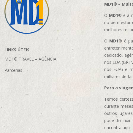
MD1® – Muito
O
MD1
® é a m
no bem estar 
melhores reco
O
MD1
® é par
entretenimento
LINKS ÚTEIS
dedicado, agên
MD1® TRAVEL – AGÊNCIA
nos EUA (BRTVM
nos EUA)
e m
Parcerias
milhares de fa
Para a viage
Temos certeza
durante meses
outros lugare
pode diminuir
encontra aqui.