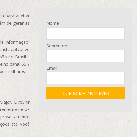
 para auxiliar
ém de gerar as
Nome
de informação,
Sobrenome
ast, aplicativo
são no Brasil e
N no canal 55.9
Email
der milhares e
ajar. É reunir
erentemente de
aproveitamento
ções etc, você