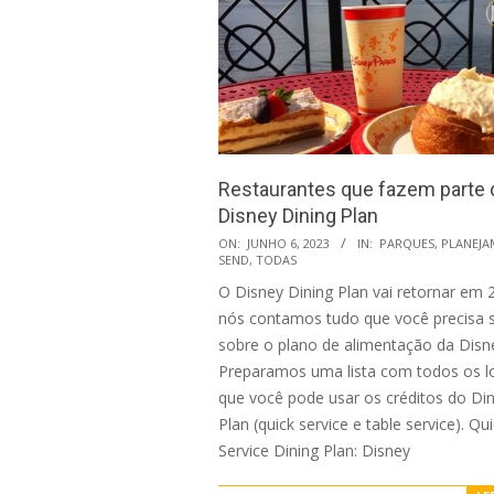
Restaurantes que fazem parte 
Disney Dining Plan
2023-
ON:
JUNHO 6, 2023
IN:
PARQUES
,
PLANEJ
SEND
,
TODAS
06-
O Disney Dining Plan vai retornar em 
06
nós contamos tudo que você precisa 
sobre o plano de alimentação da Disne
Preparamos uma lista com todos os l
que você pode usar os créditos do Din
Plan (quick service e table service). Qu
Service Dining Plan: Disney