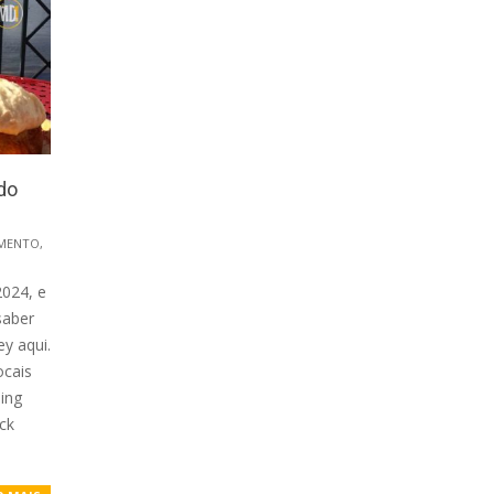
do
AMENTO
,
2024, e
saber
y aqui.
ocais
ing
ick