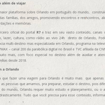
 além de viajar
aior plataforma sobre Orlando em português do mundo, construída
das famílias, dos amigos, promovendo encontros e reencontros, al
rdações e memórias.
ceiro oficial do portal
R7
e traz em seu vasto conteúdo, canais 
, lazer, cultura, como rádio ao vivo 24h direto de Orlando, Podc
cia multi-destino mas especializada em Orlando, programa na televi
AX – canal 200 da parabólica digital no Brasil e TVC afiliada da CN
uito mais, com foco especial no destino além de auxiliar e aten
mílias desde 2018.
m a Orlando
 que fazer uma viagem para Orlando é muito mais que apenas vi
 as pessoas que amamos, pra preparar, estudar o destino, pois dif
s do mundo, Orlando requer muito estudo e planejamento, ou o 
 drasticamente. Tudo que você precisa para esse conteúdo, informa