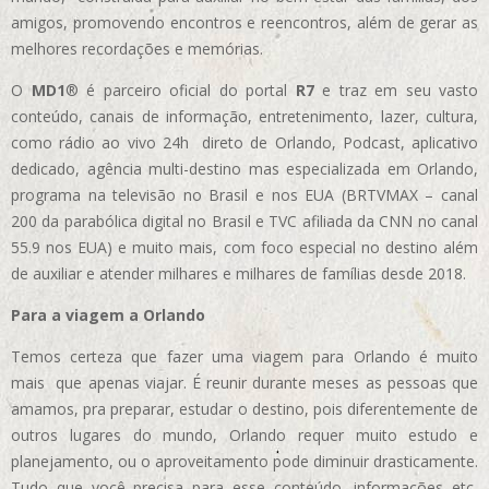
amigos, promovendo encontros e reencontros, além de gerar as
melhores recordações e memórias.
O
MD1
® é parceiro oficial do portal
R7
e traz em seu vasto
conteúdo, canais de informação, entretenimento, lazer, cultura,
como rádio ao vivo 24h direto de Orlando, Podcast, aplicativo
dedicado, agência multi-destino mas especializada em Orlando,
programa na televisão no Brasil e nos EUA (BRTVMAX – canal
200 da parabólica digital no Brasil e TVC afiliada da CNN no canal
55.9 nos EUA)
e muito mais, com foco especial no destino além
de auxiliar e atender milhares e milhares de famílias desde 2018.
Para a viagem a Orlando
Temos certeza que fazer uma viagem para Orlando é muito
mais que apenas viajar. É reunir durante meses as pessoas que
amamos, pra preparar, estudar o destino, pois diferentemente de
outros lugares do mundo, Orlando requer muito estudo e
planejamento, ou o aproveitamento pode diminuir drasticamente.
Tudo que você precisa para esse conteúdo, informações etc,