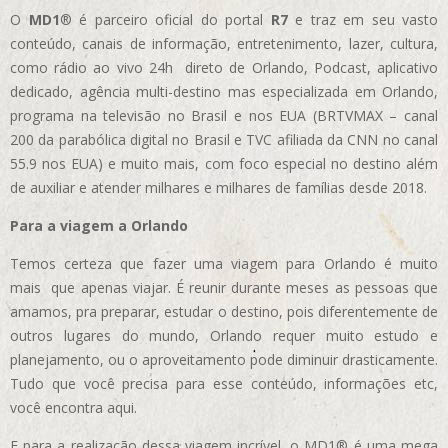
O
MD1
® é parceiro oficial do portal
R7
e traz em seu vasto
conteúdo, canais de informação, entretenimento, lazer, cultura,
como rádio ao vivo 24h direto de Orlando, Podcast, aplicativo
dedicado, agência multi-destino mas especializada em Orlando,
programa na televisão no Brasil e nos EUA (BRTVMAX – canal
200 da parabólica digital no Brasil e TVC afiliada da CNN no canal
55.9 nos EUA)
e muito mais, com foco especial no destino além
de auxiliar e atender milhares e milhares de famílias desde 2018.
Para a viagem a Orlando
Temos certeza que fazer uma viagem para Orlando é muito
mais que apenas viajar. É reunir durante meses as pessoas que
amamos, pra preparar, estudar o destino, pois diferentemente de
outros lugares do mundo, Orlando requer muito estudo e
planejamento, ou o aproveitamento pode diminuir drasticamente.
Tudo que você precisa para esse conteúdo, informações etc,
você encontra aqui.
E para a realização dessa viagem incrível, o MD1® é uma mega