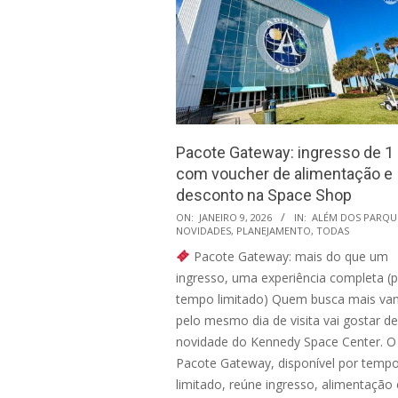
Pacote Gateway: ingresso de 1 
com voucher de alimentação e
desconto na Space Shop
2026-
ON:
JANEIRO 9, 2026
IN:
ALÉM DOS PARQU
NOVIDADES
,
PLANEJAMENTO
,
TODAS
01-
Pacote Gateway: mais do que um
09
ingresso, uma experiência completa (
tempo limitado) Quem busca mais va
pelo mesmo dia de visita vai gostar d
novidade do Kennedy Space Center. O
Pacote Gateway, disponível por temp
limitado, reúne ingresso, alimentação 