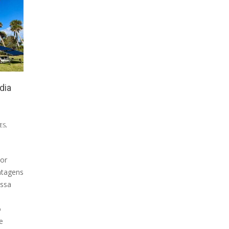
dia
ES
,
por
ntagens
essa
o
e