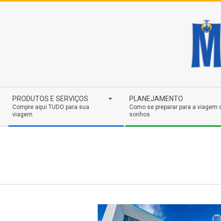
Skip
to
content
Secondary
PRODUTOS E SERVIÇOS
PLANEJAMENTO
Navigation
Compre aqui TUDO para sua
Como se preparar para a viagem 
viagem
sonhos
Menu