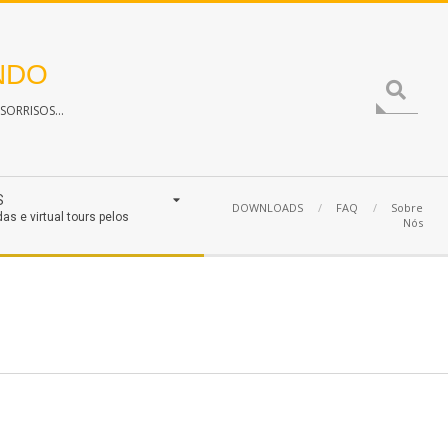
NDO
Search
ORRISOS...
S
DOWNLOADS
FAQ
Sobre
das e virtual tours pelos
Nós