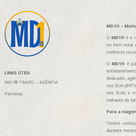
MD1® – Muito
O
MD1
® é a m
no bem estar 
melhores reco
O
MD1
® é par
entretenimento
LINKS ÚTEIS
dedicado, agên
MD1® TRAVEL – AGÊNCIA
nos EUA (BRTVM
nos EUA)
e m
Parcerias
milhares de fa
Para a viage
Temos certeza
durante meses