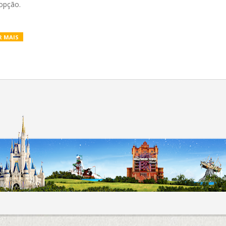
opção.
R MAIS