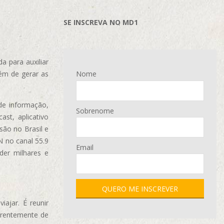
SE INSCREVA NO MD1
 para auxiliar
ém de gerar as
Nome
de informação,
Sobrenome
ast, aplicativo
são no Brasil e
N no canal 55.9
Email
der milhares e
ajar. É reunir
erentemente de