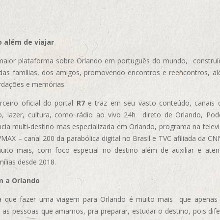
 além de viajar
aior plataforma sobre Orlando em português do mundo, construída
das famílias, dos amigos, promovendo encontros e reencontros, al
rdações e memórias.
ceiro oficial do portal
R7
e traz em seu vasto conteúdo, canais 
, lazer, cultura, como rádio ao vivo 24h direto de Orlando, Podc
cia multi-destino mas especializada em Orlando, programa na televi
AX – canal 200 da parabólica digital no Brasil e TVC afiliada da CN
uito mais, com foco especial no destino além de auxiliar e aten
mílias desde 2018.
m a Orlando
 que fazer uma viagem para Orlando é muito mais que apenas vi
 as pessoas que amamos, pra preparar, estudar o destino, pois dif