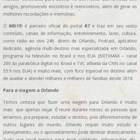
amigos, promovendo encontros e reencontros, além de gerar as
melhores recordações e memórias.
O
MD1
® é parceiro oficial do portal
R7
e traz em seu vasto
conteúdo, canais de informação, entretenimento, lazer, cultura,
como rádio ao vivo 24h direto de Orlando, Podcast, aplicativo
dedicado, agência multi-destino mas especializada em Orlando,
programa na televisão no Brasil e nos EUA (BRTVMAX – canal
200 da parabólica digital no Brasil e TVC afiliada da CNN no canal
55.9 nos EUA)
e muito mais, com foco especial no destino além
de auxiliar e atender milhares e milhares de famílias desde 2018.
Para a viagem a Orlando
Temos certeza que fazer uma viagem para Orlando é muito
mais que apenas viajar. É reunir durante meses as pessoas que
amamos, pra preparar, estudar o destino, pois diferentemente de
outros lugares do mundo, Orlando requer muito estudo e
planejamento, ou o aproveitamento pode diminuir drasticamente.
Tudo que você precisa para esse conteúdo, informações etc,