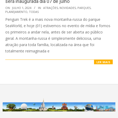
será inaugurada dia 07 de julho
2024-
ON:
JULHO 1, 2024
IN:
ATRAÇÕES
,
NOVIDADES
,
PARQUES
,
PLANEJAMENTO
,
TODAS
07-
Penguin Trek é a mais nova montanha-russa do parque
01
SeaWorld, e hoje (01) estivemos no evento de mídia e fomos
os primeiros a andar nela, antes de ser aberta ao público
geral. A montanha-russa é simplesmente deliciosa, uma
atração para toda família, localizada na área que foi
totalmente reimaginada e
LER MAIS