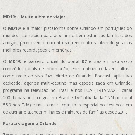
MD1® – Muito além de viajar
O
MD1
® é a maior plataforma sobre Orlando em português do
mundo, construída para auxiliar no bem estar das famílias, dos
amigos, promovendo encontros e reencontros, além de gerar as
melhores recordações e memórias.
O
MD1
® é parceiro oficial do portal
R7
e traz em seu vasto
conteúdo, canais de informação, entretenimento, lazer, cultura,
como rádio ao vivo 24h direto de Orlando, Podcast, aplicativo
dedicado, agência multi-destino mas especializada em Orlando,
programa na televisão no Brasil e nos EUA (BRTVMAX – canal
200 da parabólica digital no Brasil e TVC afiliada da CNN no canal
55.9 nos EUA)
e muito mais, com foco especial no destino além
de auxiliar e atender milhares e milhares de famílias desde 2018.
Para a viagem a Orlando
Temos certeza que fazer uma viagem para Orlando é muito