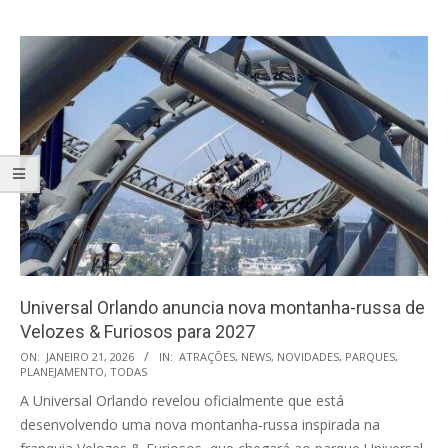
Universal Orlando anuncia nova montanha-russa de
Velozes & Furiosos para 2027
2026-
ON:
JANEIRO 21, 2026
IN:
ATRAÇÕES
,
NEWS
,
NOVIDADES
,
PARQUES
,
PLANEJAMENTO
,
TODAS
01-
A Universal Orlando revelou oficialmente que está
21
desenvolvendo uma nova montanha-russa inspirada na