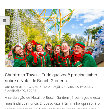
Christmas Town – Tudo que você precisa saber
sobre o Natal do Busch Gardens
2025-
ON:
NOVEMBRO 17, 2025
IN:
ATRAÇÕES
,
NOVIDADES
,
PARQUES
,
PLANEJAMENTO
,
TODAS
11-
A celebração de Natal no Busch Gardens já começou e está
17
mais linda que nunca. E, posso dizer? Em minha opinião, é o