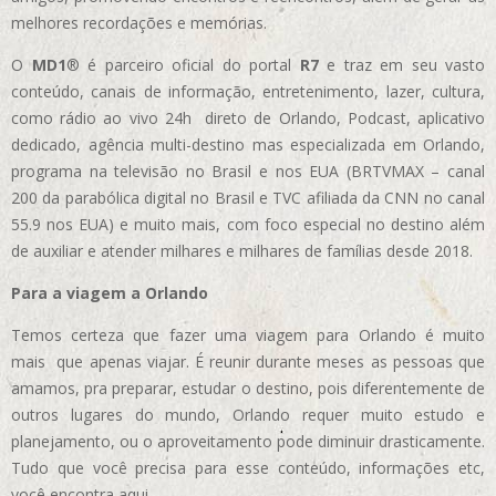
melhores recordações e memórias.
O
MD1
® é parceiro oficial do portal
R7
e traz em seu vasto
conteúdo, canais de informação, entretenimento, lazer, cultura,
como rádio ao vivo 24h direto de Orlando, Podcast, aplicativo
dedicado, agência multi-destino mas especializada em Orlando,
programa na televisão no Brasil e nos EUA (BRTVMAX – canal
200 da parabólica digital no Brasil e TVC afiliada da CNN no canal
55.9 nos EUA)
e muito mais, com foco especial no destino além
de auxiliar e atender milhares e milhares de famílias desde 2018.
Para a viagem a Orlando
Temos certeza que fazer uma viagem para Orlando é muito
mais que apenas viajar. É reunir durante meses as pessoas que
amamos, pra preparar, estudar o destino, pois diferentemente de
outros lugares do mundo, Orlando requer muito estudo e
planejamento, ou o aproveitamento pode diminuir drasticamente.
Tudo que você precisa para esse conteúdo, informações etc,
você encontra aqui.