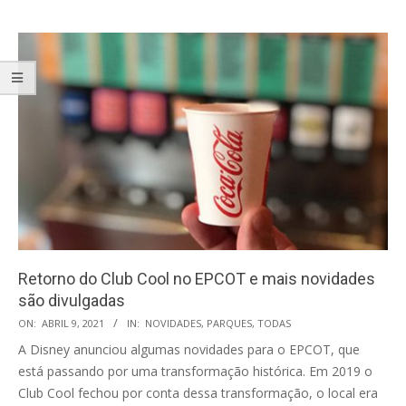
Retorno do Club Cool no EPCOT e mais novidades
são divulgadas
2021-
ON:
ABRIL 9, 2021
IN:
NOVIDADES
,
PARQUES
,
TODAS
04-
A Disney anunciou algumas novidades para o EPCOT, que
09
está passando por uma transformação histórica. Em 2019 o
Club Cool fechou por conta dessa transformação, o local era