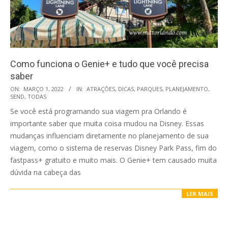
Como funciona o Genie+ e tudo que você precisa
saber
2022-
ON:
MARÇO 1, 2022
IN:
ATRAÇÕES
,
DICAS
,
PARQUES
,
PLANEJAMENTO
,
SEND
,
TODAS
03-
Se você está programando sua viagem pra Orlando é
01
importante saber que muita coisa mudou na Disney. Essas
mudanças influenciam diretamente no planejamento de sua
viagem, como o sistema de reservas Disney Park Pass, fim do
fastpass+ gratuito e muito mais. O Genie+ tem causado muita
dúvida na cabeça das
LER MAIS