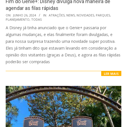
Fim do Genie+: Disney divulga nova maneira de
agendar as filas rápidas
2024-
ON:
JUNHO 26, 2024
IN:
ATRAÇÕES
,
NEWS
,
NOVIDADES
,
PARQUES
,
PLANEJAMENTO
,
TODAS
06-
A Disney já tinha anunciado que o Genie+ passaria por
26
algumas mudanças, e elas finalmente foram divulgadas, e
para nossa surpresa trazendo uma novidade super positiva.
Eles já tinham dito que estavam levando em consideração a
opinião dos visitantes (graças a Deus), e agora as filas rápidas
poderão ser compradas
LER MAIS