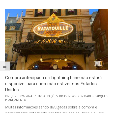
Compra antecipada da Lightning Lane não estará
disponível para quem não estiver nos Estados
Unidos
2024-
ON:
JUNHO 26, 2024
IN:
ATRAÇÕES
,
DICAS
,
NEWS
,
NOVIDADES
,
PARQUES
,
PLANEJAMENTO
06-
Muitas informações sendo divulgadas sobre a compra e
26