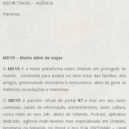
MD1® TRAVEL – AGÊNCIA
Parcerias
MD1® – Muito além de viajar
O
MD1
® é a maior plataforma sobre Orlando em português do
mundo, construída para auxiliar no bem estar das famílias, dos
amigos, promovendo encontros e reencontros, além de gerar as
melhores recordações e memórias.
O
MD1
® é parceiro oficial do portal
R7
e traz em seu vasto
conteúdo, canais de informação, entretenimento, lazer, cultura,
como rádio ao vivo 24h direto de Orlando, Podcast, aplicativo
dedicado, agência multi-destino mas especializada em Orlando,
programa na televisão no Brasil e nos EUA (BRTVMAX – canal