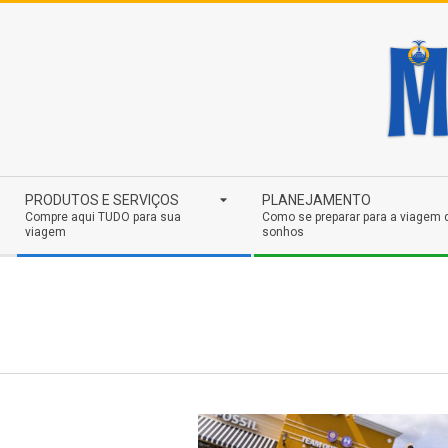
Skip
to
content
Secondary
PRODUTOS E SERVIÇOS
PLANEJAMENTO
Navigation
Compre aqui TUDO para sua
Como se preparar para a viagem 
viagem
sonhos
Menu