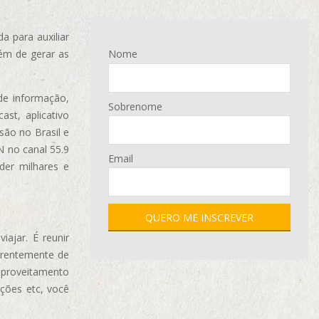
 para auxiliar
ém de gerar as
Nome
de informação,
Sobrenome
ast, aplicativo
são no Brasil e
N no canal 55.9
Email
der milhares e
ajar. É reunir
erentemente de
aproveitamento
ções etc, você