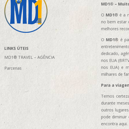
MD1® – Muito
O
MD1
® é a m
no bem estar 
melhores reco
O
MD1
® é par
entretenimento
LINKS ÚTEIS
dedicado, agên
MD1® TRAVEL – AGÊNCIA
nos EUA (BRTVM
nos EUA)
e m
Parcerias
milhares de fa
Para a viage
Temos certeza
durante meses
outros lugare
pode diminuir
encontra aqui.