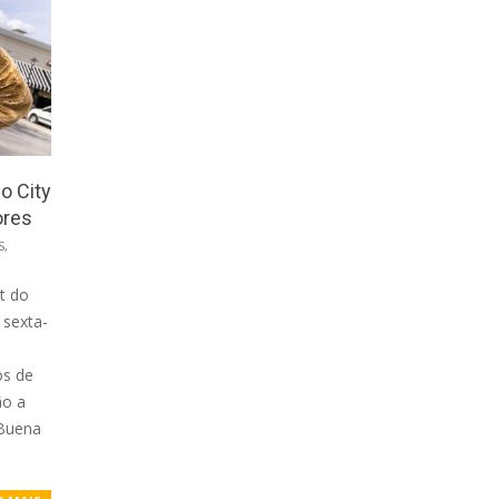
do City
ores
S
,
et do
 sexta-
os de
ão a
 Buena