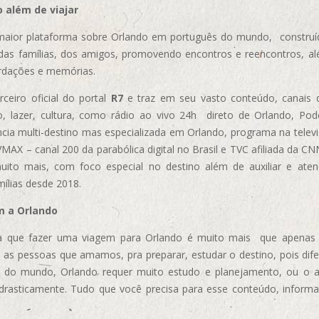
 além de viajar
aior plataforma sobre Orlando em português do mundo, construída
das famílias, dos amigos, promovendo encontros e reencontros, al
rdações e memórias.
ceiro oficial do portal
R7
e traz em seu vasto conteúdo, canais 
, lazer, cultura, como rádio ao vivo 24h direto de Orlando, Podc
cia multi-destino mas especializada em Orlando, programa na televi
AX – canal 200 da parabólica digital no Brasil e TVC afiliada da CN
uito mais, com foco especial no destino além de auxiliar e aten
mílias desde 2018.
m a Orlando
 que fazer uma viagem para Orlando é muito mais que apenas vi
 as pessoas que amamos, pra preparar, estudar o destino, pois dif
s do mundo, Orlando requer muito estudo e planejamento, ou o 
 drasticamente. Tudo que você precisa para esse conteúdo, informa