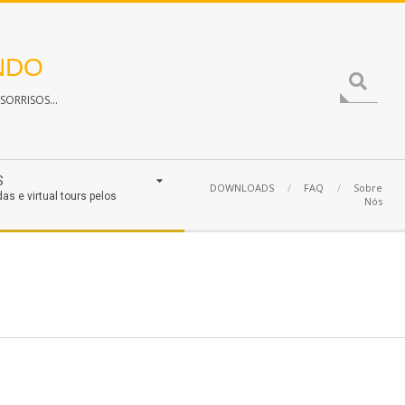
NDO
Search
ORRISOS...
S
DOWNLOADS
FAQ
Sobre
das e virtual tours pelos
Nós