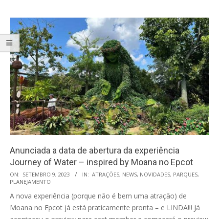
Anunciada a data de abertura da experiência
Journey of Water – inspired by Moana no Epcot
2023-
ON:
SETEMBRO 9, 2023
IN:
ATRAÇÕES
,
NEWS
,
NOVIDADES
,
PARQUES
,
PLANEJAMENTO
09-
A nova experiência (porque não é bem uma atração) de
09
Moana no Epcot já está praticamente pronta – e LINDA!!! Já