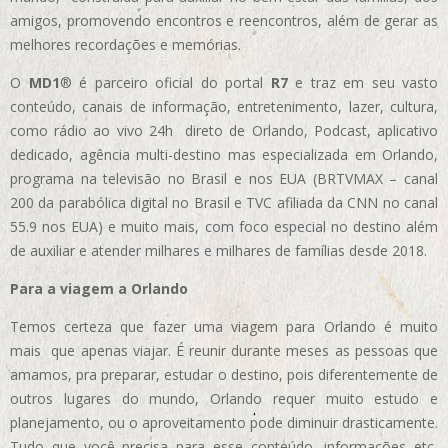
amigos, promovendo encontros e reencontros, além de gerar as
melhores recordações e memórias.
O
MD1
® é parceiro oficial do portal
R7
e traz em seu vasto
conteúdo, canais de informação, entretenimento, lazer, cultura,
como rádio ao vivo 24h direto de Orlando, Podcast, aplicativo
dedicado, agência multi-destino mas especializada em Orlando,
programa na televisão no Brasil e nos EUA (BRTVMAX – canal
200 da parabólica digital no Brasil e TVC afiliada da CNN no canal
55.9 nos EUA)
e muito mais, com foco especial no destino além
de auxiliar e atender milhares e milhares de famílias desde 2018.
Para a viagem a Orlando
Temos certeza que fazer uma viagem para Orlando é muito
mais que apenas viajar. É reunir durante meses as pessoas que
amamos, pra preparar, estudar o destino, pois diferentemente de
outros lugares do mundo, Orlando requer muito estudo e
planejamento, ou o aproveitamento pode diminuir drasticamente.
Tudo que você precisa para esse conteúdo, informações etc,