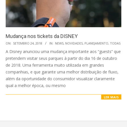
Mudança nos tickets da DISNEY
2018-
ON:
SETEMBRO 24, 2018
IN:
NEWS
,
NOVIDADES
,
PLANEJAMENTO
,
TODAS
09-
A Disney anunciou uma mudança importante aos “guests” que
24
pretendem visitar seus parques à partir do dia 16 de outubro
de 2018. Uma ferramenta muito utilizada em grandes
companhias, e que garante uma melhor distribuição de fluxo,
além da oportunidade do consumidor visualizar claramente
qual a melhor época, ou mesmo
LER MAIS