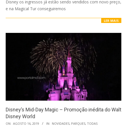
Disney os ingressos já estão sendo vendidos com novo preço,
e na Magical Tur conseguiremos
LER MAIS
Disney’s Mid-Day Magic – Promoção inédita do Walt
Disney World
2019-
ON:
AGOSTO 16, 2019
IN:
NOVIDADES
,
PARQUES
,
TODAS