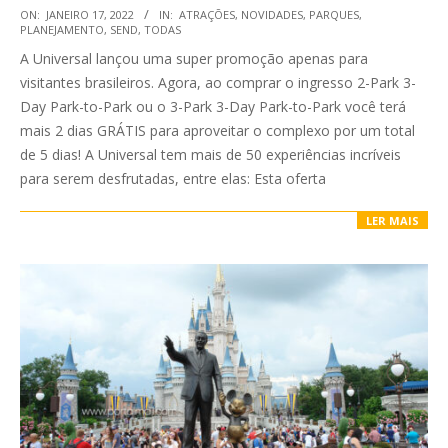
2022-
ON:
JANEIRO 17, 2022
IN:
ATRAÇÕES
,
NOVIDADES
,
PARQUES
,
PLANEJAMENTO
,
SEND
,
TODAS
01-
A Universal lançou uma super promoção apenas para
17
visitantes brasileiros. Agora, ao comprar o ingresso 2-Park 3-
Day Park-to-Park ou o 3-Park 3-Day Park-to-Park você terá
mais 2 dias GRÁTIS para aproveitar o complexo por um total
de 5 dias! A Universal tem mais de 50 experiências incríveis
para serem desfrutadas, entre elas: Esta oferta
LER MAIS