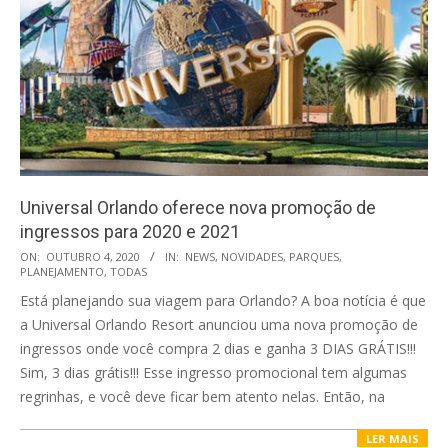
Universal Orlando oferece nova promoção de
ingressos para 2020 e 2021
2020-
ON:
OUTUBRO 4, 2020
IN:
NEWS
,
NOVIDADES
,
PARQUES
,
PLANEJAMENTO
,
TODAS
10-
Está planejando sua viagem para Orlando? A boa notícia é que
04
a Universal Orlando Resort anunciou uma nova promoção de
ingressos onde você compra 2 dias e ganha 3 DIAS GRÁTIS!!!
Sim, 3 dias grátis!!! Esse ingresso promocional tem algumas
regrinhas, e você deve ficar bem atento nelas. Então, na
LER MAIS