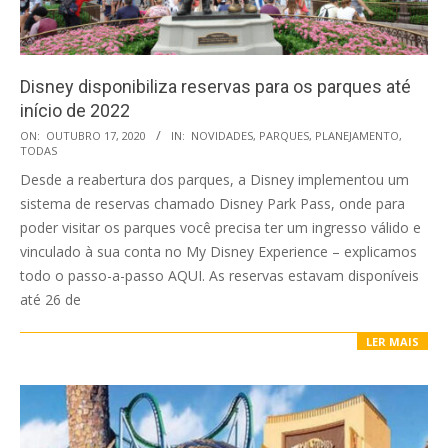
Disney disponibiliza reservas para os parques até
início de 2022
2020-
ON:
OUTUBRO 17, 2020
IN:
NOVIDADES
,
PARQUES
,
PLANEJAMENTO
,
TODAS
10-
Desde a reabertura dos parques, a Disney implementou um
17
sistema de reservas chamado Disney Park Pass, onde para
poder visitar os parques você precisa ter um ingresso válido e
vinculado à sua conta no My Disney Experience – explicamos
todo o passo-a-passo AQUI. As reservas estavam disponíveis
até 26 de
LER MAIS