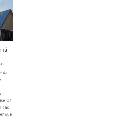
nhã
AS
é da
o
u
use Of
l das
er que