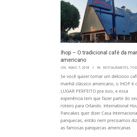
Ihop – O tradicional café da ma
americano
2018-
ON:
MAIO 7, 2018
IN:
RESTAURANTES
,
TOD
05-
Se você quiser tomar um delicioso caf
07
manhã clássico americano, o IHOP é 
LUGAR PERFEITO pra isso, e essa
experiência tem que fazer parte do se
roteiro para Orlando. International Ho
Pancakes quer dizer Casa Internaciona
panquecas, então nem precisamos diz
as famosas panquecas americanas