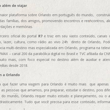
 além de viajar
aior plataforma sobre Orlando em português do mundo, construída
das famílias, dos amigos, promovendo encontros e reencontros, al
rdações e memórias.
ceiro oficial do portal
R7
e traz em seu vasto conteúdo, canais 
, lazer, cultura, como rádio ao vivo 24h direto de Orlando, Podc
cia multi-destino mas especializada em Orlando, programa na televi
AX – canal 200 da parabólica digital no Brasil e TVC afiliada da CN
uito mais, com foco especial no destino além de auxiliar e aten
mílias desde 2018.
m a Orlando
 que fazer uma viagem para Orlando é muito mais que apenas vi
 as pessoas que amamos, pra preparar, estudar o destino, pois dif
s do mundo, Orlando requer muito estudo e planejamento, ou o 
 drasticamente. Tudo que você precisa para esse conteúdo, informa