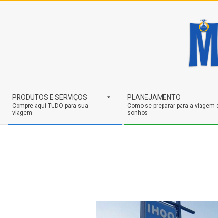
Skip
to
content
Secondary
PRODUTOS E SERVIÇOS
PLANEJAMENTO
Navigation
Compre aqui TUDO para sua
Como se preparar para a viagem 
viagem
sonhos
Menu