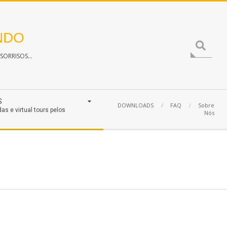
NDO
Search
ORRISOS...
S
DOWNLOADS
FAQ
Sobre
das e virtual tours pelos
Nós