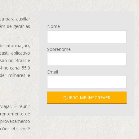
 para auxiliar
ém de gerar as
Nome
de informação,
Sobrenome
ast, aplicativo
são no Brasil e
N no canal 55.9
Email
der milhares e
ajar. É reunir
erentemente de
aproveitamento
ções etc, você