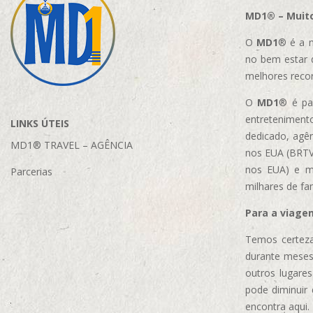
MD1® – Muito
O
MD1
® é a m
no bem estar 
melhores reco
O
MD1
® é par
entretenimento
LINKS ÚTEIS
dedicado, agên
MD1® TRAVEL – AGÊNCIA
nos EUA (BRTVM
nos EUA)
e m
Parcerias
milhares de fa
Para a viage
Temos certeza
durante meses
outros lugare
pode diminuir
encontra aqui.