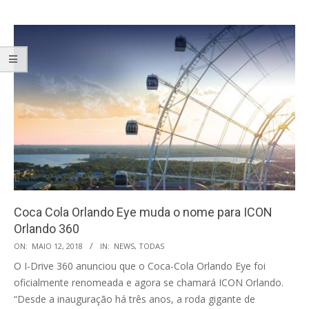
Coca Cola Orlando Eye muda o nome para ICON
Orlando 360
2018-
ON:
MAIO 12, 2018
IN:
NEWS
,
TODAS
05-
O I-Drive 360 anunciou que o Coca-Cola Orlando Eye foi
12
oficialmente renomeada e agora se chamará ICON Orlando.
“Desde a inauguração há três anos, a roda gigante de