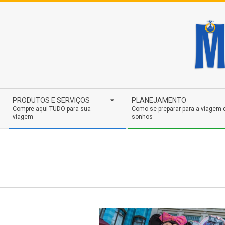
Skip
to
content
Secondary
PRODUTOS E SERVIÇOS
PLANEJAMENTO
Navigation
Compre aqui TUDO para sua
Como se preparar para a viagem 
viagem
sonhos
Menu