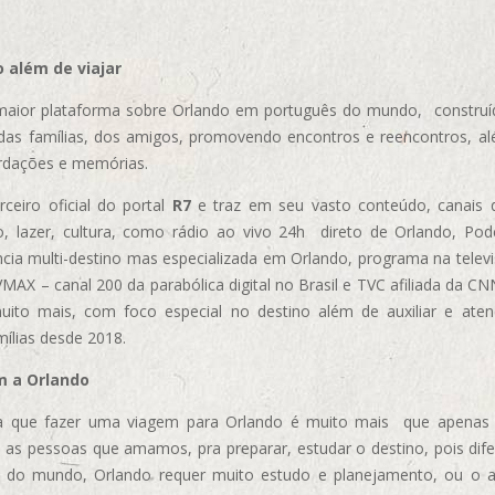
 além de viajar
aior plataforma sobre Orlando em português do mundo, construída
das famílias, dos amigos, promovendo encontros e reencontros, al
rdações e memórias.
ceiro oficial do portal
R7
e traz em seu vasto conteúdo, canais 
, lazer, cultura, como rádio ao vivo 24h direto de Orlando, Podc
cia multi-destino mas especializada em Orlando, programa na televi
AX – canal 200 da parabólica digital no Brasil e TVC afiliada da CN
uito mais, com foco especial no destino além de auxiliar e aten
mílias desde 2018.
m a Orlando
 que fazer uma viagem para Orlando é muito mais que apenas vi
 as pessoas que amamos, pra preparar, estudar o destino, pois dif
s do mundo, Orlando requer muito estudo e planejamento, ou o 