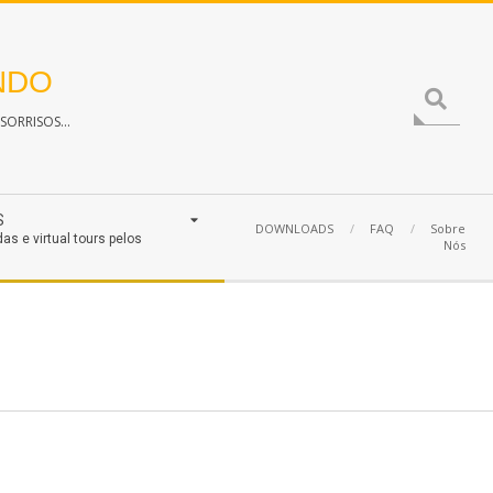
NDO
Search
ORRISOS...
S
DOWNLOADS
FAQ
Sobre
das e virtual tours pelos
Nós