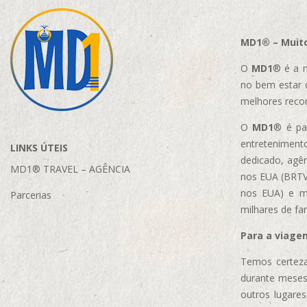
MD1® – Muito
O
MD1
® é a m
no bem estar 
melhores reco
O
MD1
® é par
entretenimento
LINKS ÚTEIS
dedicado, agên
MD1® TRAVEL – AGÊNCIA
nos EUA (BRTVM
nos EUA)
e m
Parcerias
milhares de fa
Para a viage
Temos certeza
durante meses
outros lugare