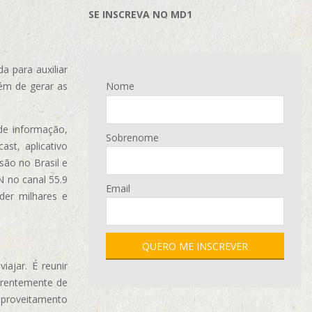
SE INSCREVA NO MD1
 para auxiliar
ém de gerar as
Nome
de informação,
Sobrenome
ast, aplicativo
são no Brasil e
N no canal 55.9
Email
der milhares e
ajar. É reunir
erentemente de
aproveitamento