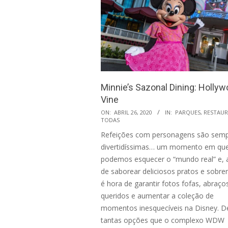
Minnie’s Sazonal Dining: Holly
Vine
2020-
ON:
ABRIL 26, 2020
IN:
PARQUES
,
RESTAUR
TODAS
04-
Refeições com personagens são sem
26
divertidíssimas… um momento em qu
podemos esquecer o “mundo real” e, 
de saborear deliciosos pratos e sobr
é hora de garantir fotos fofas, abraço
queridos e aumentar a coleção de
momentos inesquecíveis na Disney. D
tantas opções que o complexo WDW