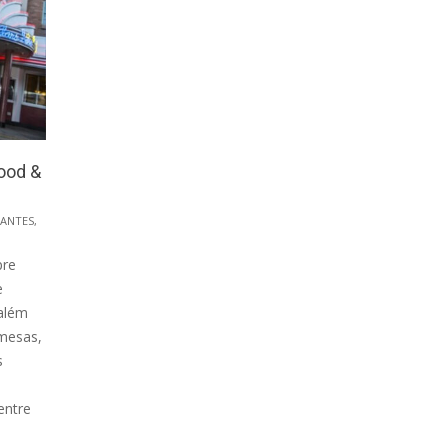
wood &
ANTES
,
pre
e
além
emesas,
s
entre