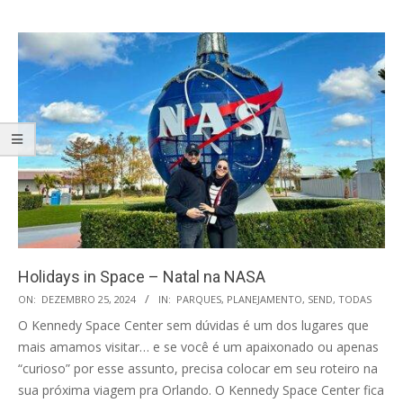
Holidays in Space – Natal na NASA
2024-
ON:
DEZEMBRO 25, 2024
IN:
PARQUES
,
PLANEJAMENTO
,
SEND
,
TODAS
12-
O Kennedy Space Center sem dúvidas é um dos lugares que
25
mais amamos visitar… e se você é um apaixonado ou apenas
“curioso” por esse assunto, precisa colocar em seu roteiro na
sua próxima viagem pra Orlando. O Kennedy Space Center fica