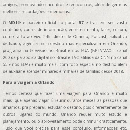
amigos, promovendo encontros e reencontros, além de gerar as
melhores recordações e memórias.
O
MD1
® é parceiro oficial do portal
R7
e traz em seu vasto
conteúdo, canais de informação, entretenimento, lazer, cultura,
como rádio ao vivo 24h direto de Orlando, Podcast, aplicativo
dedicado, agência multi-destino mas especializada em Orlando,
programa na televisão no Brasil e nos EUA (BRTVMAX – canal
200 da parabólica digital no Brasil e TVC afiliada da CNN no canal
55.9 nos EUA)
e muito mais, com foco especial no destino além
de auxiliar e atender milhares e milhares de famílias desde 2018.
Para a viagem a Orlando
Temos certeza que fazer uma viagem para Orlando é muito
mais que apenas viajar. É reunir durante meses as pessoas que
amamos, pra preparar, estudar o destino, pois diferentemente de
outros lugares do mundo, Orlando requer muito estudo e
planejamento, ou o aproveitamento pode diminuir drasticamente.
Tudo que você precisa para esse conteúdo, informações etc,