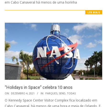
em Cabo Canaveral há menos de uma horinha
LER MAIS
“Holidays in Space” celebra 10 anos
2021-
ON:
DEZEMBRO 4, 2021
IN:
PARQUES
,
SEND
,
TODAS
12-
O Kennedy Space Center Visitor Complex fica localizado em
04
Cabo Canaveral, há menos de uma hora e meia de Orlando. E,