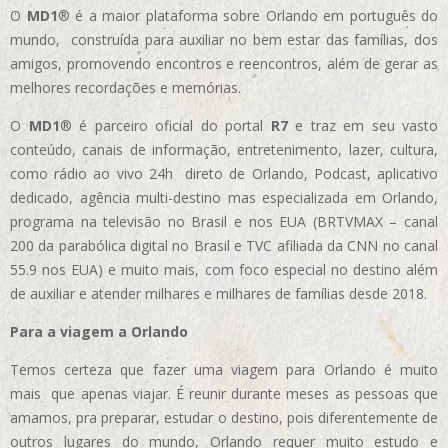
O
MD1
® é a maior plataforma sobre Orlando em português do
mundo, construída para auxiliar no bem estar das famílias, dos
amigos, promovendo encontros e reencontros, além de gerar as
melhores recordações e memórias.
O
MD1
® é parceiro oficial do portal
R7
e traz em seu vasto
conteúdo, canais de informação, entretenimento, lazer, cultura,
como rádio ao vivo 24h direto de Orlando, Podcast, aplicativo
dedicado, agência multi-destino mas especializada em Orlando,
programa na televisão no Brasil e nos EUA (BRTVMAX – canal
200 da parabólica digital no Brasil e TVC afiliada da CNN no canal
55.9 nos EUA)
e muito mais, com foco especial no destino além
de auxiliar e atender milhares e milhares de famílias desde 2018.
Para a viagem a Orlando
Temos certeza que fazer uma viagem para Orlando é muito
mais que apenas viajar. É reunir durante meses as pessoas que
amamos, pra preparar, estudar o destino, pois diferentemente de
outros lugares do mundo, Orlando requer muito estudo e