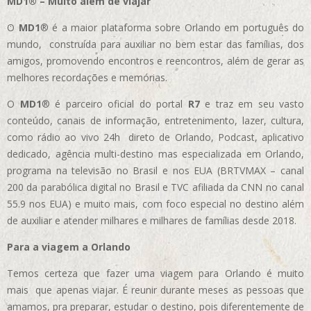
MD1® – Muito além de viajar
O
MD1
® é a maior plataforma sobre Orlando em português do
mundo, construída para auxiliar no bem estar das famílias, dos
amigos, promovendo encontros e reencontros, além de gerar as
melhores recordações e memórias.
O
MD1
® é parceiro oficial do portal
R7
e traz em seu vasto
conteúdo, canais de informação, entretenimento, lazer, cultura,
como rádio ao vivo 24h direto de Orlando, Podcast, aplicativo
dedicado, agência multi-destino mas especializada em Orlando,
programa na televisão no Brasil e nos EUA (BRTVMAX – canal
200 da parabólica digital no Brasil e TVC afiliada da CNN no canal
55.9 nos EUA)
e muito mais, com foco especial no destino além
de auxiliar e atender milhares e milhares de famílias desde 2018.
Para a viagem a Orlando
Temos certeza que fazer uma viagem para Orlando é muito
mais que apenas viajar. É reunir durante meses as pessoas que
amamos, pra preparar, estudar o destino, pois diferentemente de