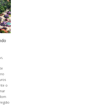
ndo
WS
,
te
ano
uros
nte o
inar
gdom
região