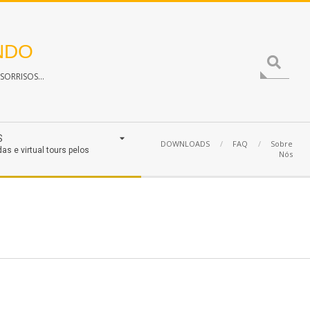
NDO
Search
ORRISOS...
S
DOWNLOADS
FAQ
Sobre
das e virtual tours pelos
Nós