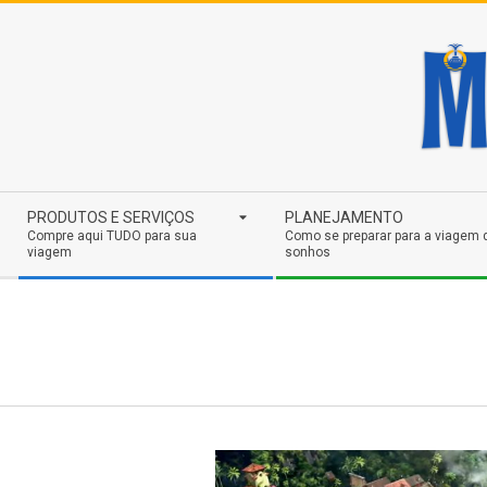
Skip
to
content
Secondary
PRODUTOS E SERVIÇOS
PLANEJAMENTO
Navigation
Compre aqui TUDO para sua
Como se preparar para a viagem 
viagem
sonhos
Menu