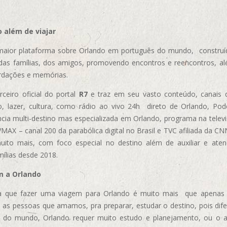
 além de viajar
aior plataforma sobre Orlando em português do mundo, construída
das famílias, dos amigos, promovendo encontros e reencontros, al
rdações e memórias.
ceiro oficial do portal
R7
e traz em seu vasto conteúdo, canais 
, lazer, cultura, como rádio ao vivo 24h direto de Orlando, Podc
cia multi-destino mas especializada em Orlando, programa na televi
AX – canal 200 da parabólica digital no Brasil e TVC afiliada da CN
uito mais, com foco especial no destino além de auxiliar e aten
mílias desde 2018.
m a Orlando
 que fazer uma viagem para Orlando é muito mais que apenas vi
 as pessoas que amamos, pra preparar, estudar o destino, pois dif
s do mundo, Orlando requer muito estudo e planejamento, ou o 