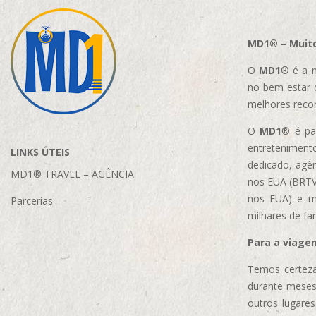
MD1® – Muito
O
MD1
® é a m
no bem estar 
melhores reco
O
MD1
® é par
entretenimento
LINKS ÚTEIS
dedicado, agên
MD1® TRAVEL – AGÊNCIA
nos EUA (BRTVM
nos EUA)
e m
Parcerias
milhares de fa
Para a viage
Temos certeza
durante meses
outros lugare