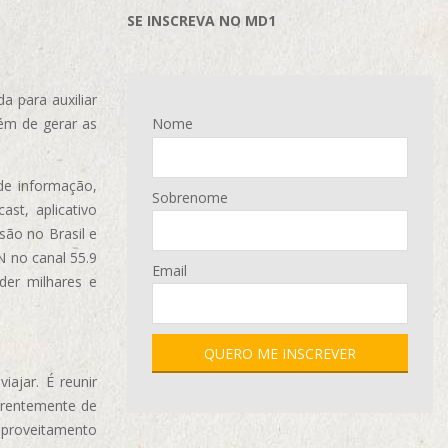
SE INSCREVA NO MD1
 para auxiliar
ém de gerar as
Nome
de informação,
Sobrenome
ast, aplicativo
são no Brasil e
N no canal 55.9
Email
der milhares e
ajar. É reunir
erentemente de
aproveitamento