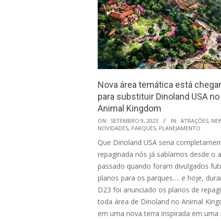
Nova área temática está chega
para substituir Dinoland USA no
Animal Kingdom
2023-
ON:
SETEMBRO 9, 2023
IN:
ATRAÇÕES
,
NE
NOVIDADES
,
PARQUES
,
PLANEJAMENTO
09-
Que Dinoland USA seria completamen
09
repaginada nós já sabíamos desde o 
passado quando foram divulgados fut
planos para os parques…. e hoje, dura
D23 foi anunciado os planos de repag
toda área de Dinoland no Animal Kin
em uma nova terra inspirada em uma 