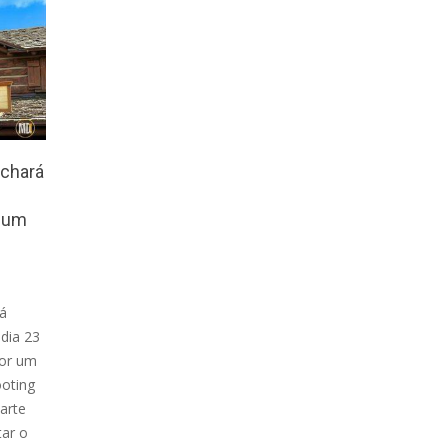
echará
r um
rá
dia 23
por um
ooting
arte
tar o