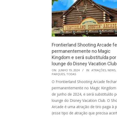
Frontierland Shooting Arcade f
permanentemente no Magic
Kingdom e será substituída po
lounge do Disney Vacation Club
2024-
ON:
JUNHO 19, 2024
IN:
ATRAÇÕES
,
NEWS
,
PARQUES
,
TODAS
06-
O Frontierland Shooting Arcade fecha
19
permanentemente no Magic Kingdom 
de junho de 2024, e será substituído 
lounge do Disney Vacation Club. O Sh
Arcade é uma atração de tiro paga à p
(esse tipo de atração que precisa acer