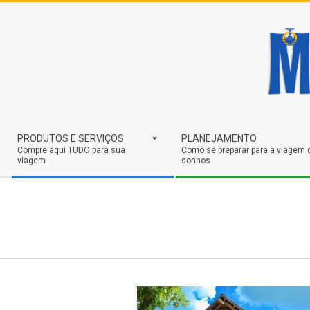
Skip
to
content
Secondary
PRODUTOS E SERVIÇOS
PLANEJAMENTO
Navigation
Compre aqui TUDO para sua
Como se preparar para a viagem 
viagem
sonhos
Menu