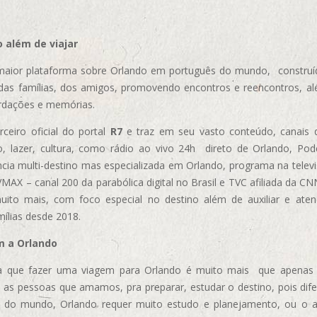
 além de viajar
aior plataforma sobre Orlando em português do mundo, construída
das famílias, dos amigos, promovendo encontros e reencontros, al
rdações e memórias.
ceiro oficial do portal
R7
e traz em seu vasto conteúdo, canais 
, lazer, cultura, como rádio ao vivo 24h direto de Orlando, Podc
cia multi-destino mas especializada em Orlando, programa na televi
AX – canal 200 da parabólica digital no Brasil e TVC afiliada da CN
uito mais, com foco especial no destino além de auxiliar e aten
mílias desde 2018.
m a Orlando
 que fazer uma viagem para Orlando é muito mais que apenas vi
 as pessoas que amamos, pra preparar, estudar o destino, pois dif
s do mundo, Orlando requer muito estudo e planejamento, ou o 