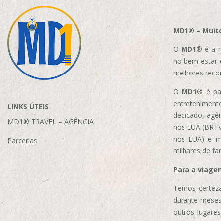
MD1® – Muito
O
MD1
® é a m
no bem estar 
melhores reco
O
MD1
® é par
entretenimento
LINKS ÚTEIS
dedicado, agên
MD1® TRAVEL – AGÊNCIA
nos EUA (BRTVM
nos EUA)
e m
Parcerias
milhares de fa
Para a viage
Temos certeza
durante meses
outros lugare