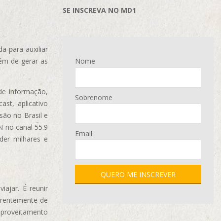
SE INSCREVA NO MD1
 para auxiliar
ém de gerar as
Nome
de informação,
Sobrenome
ast, aplicativo
são no Brasil e
N no canal 55.9
Email
der milhares e
ajar. É reunir
erentemente de
aproveitamento