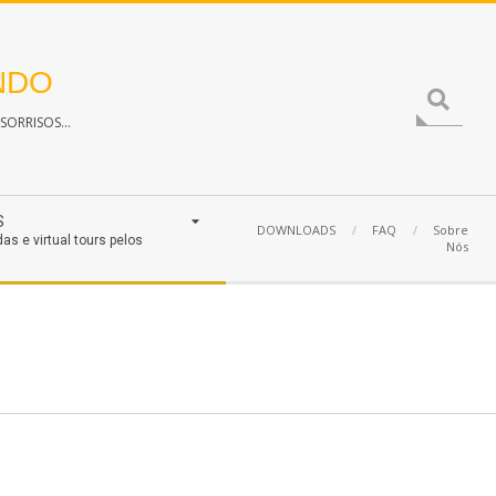
NDO
Search
ORRISOS...
S
DOWNLOADS
FAQ
Sobre
das e virtual tours pelos
Nós