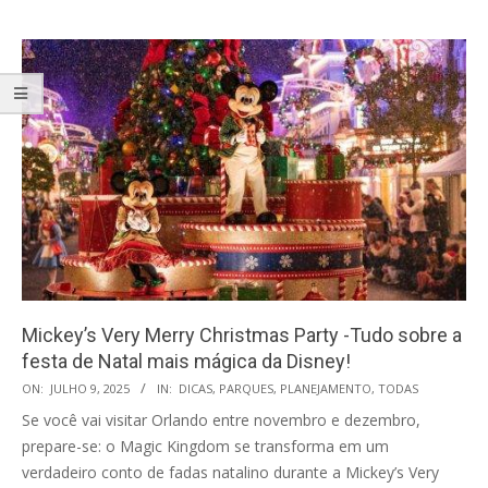
Mickey’s Very Merry Christmas Party -Tudo sobre a
festa de Natal mais mágica da Disney!
2025-
ON:
JULHO 9, 2025
IN:
DICAS
,
PARQUES
,
PLANEJAMENTO
,
TODAS
07-
Se você vai visitar Orlando entre novembro e dezembro,
09
prepare-se: o Magic Kingdom se transforma em um
verdadeiro conto de fadas natalino durante a Mickey’s Very