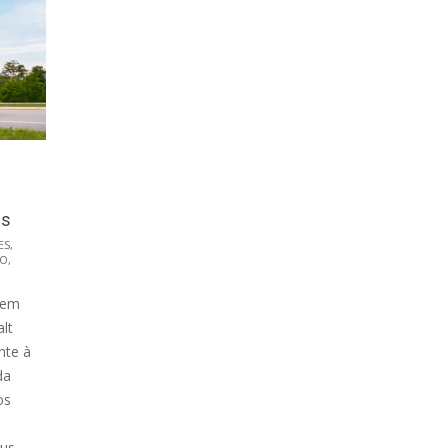
is
ES
,
TO
,
 em
lt
nte à
da
os
bus