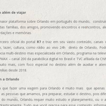
 além de viajar
aior plataforma sobre Orlando em português do mundo, construída
das famílias, dos amigos, promovendo encontros e reencontros, al
rdações e memórias.
ceiro oficial do portal
R7
e traz em seu vasto conteúdo, canais 
, lazer, cultura, como rádio ao vivo 24h direto de Orlando, Podc
cia multi-destino mas especializada em Orlando, programa na televi
AX – canal 200 da parabólica digital no Brasil e TVC afiliada da CN
uito mais, com foco especial no destino além de auxiliar e aten
mílias desde 2018.
m a Orlando
 que fazer uma viagem para Orlando é muito mais que apenas vi
 as pessoas que amamos, pra preparar, estudar o destino, pois dif
s do mundo, Orlando requer muito estudo e planejamento, ou o 
 drasticamente. Tudo que você precisa para esse conteúdo, informa