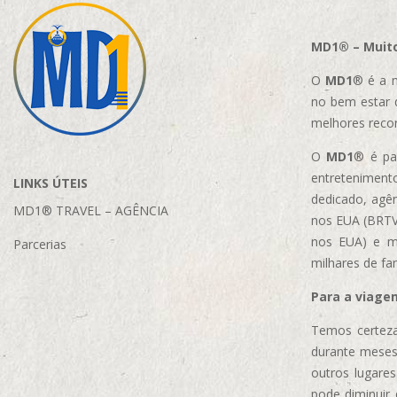
MD1® – Muito
O
MD1
® é a m
no bem estar 
melhores reco
O
MD1
® é par
entretenimento
LINKS ÚTEIS
dedicado, agên
MD1® TRAVEL – AGÊNCIA
nos EUA (BRTVM
nos EUA)
e m
Parcerias
milhares de fa
Para a viage
Temos certeza
durante meses
outros lugare
pode diminuir