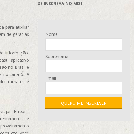
SE INSCREVA NO MD1
 para auxiliar
ém de gerar as
Nome
de informação,
Sobrenome
ast, aplicativo
são no Brasil e
N no canal 55.9
Email
der milhares e
ajar. É reunir
erentemente de
aproveitamento
ções etc, você