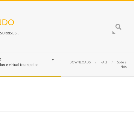
NDO
Search
ORRISOS...
S
DOWNLOADS
FAQ
Sobre
das e virtual tours pelos
Nós