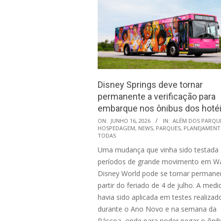
Disney Springs deve tornar
permanente a verificação para
embarque nos ônibus dos hoté
2026-
ON:
JUNHO 16, 2026
IN:
ALÉM DOS PARQU
HOSPEDAGEM
,
NEWS
,
PARQUES
,
PLANEJAMEN
06-
TODAS
16
Uma mudança que vinha sido testada
períodos de grande movimento em Wa
Disney World pode se tornar permane
partir do feriado de 4 de julho. A medi
havia sido aplicada em testes realizad
durante o Ano Novo e na semana da
Páscoa, onde para poder pegar o ôni