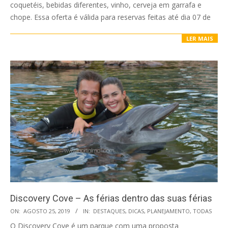
coquetéis, bebidas diferentes, vinho, cerveja em garrafa e
chope. Essa oferta é válida para reservas feitas até dia 07 de
LER MAIS
Discovery Cove – As férias dentro das suas férias
2019-
ON:
AGOSTO 25, 2019
IN:
DESTAQUES
,
DICAS
,
PLANEJAMENTO
,
TODAS
08-
O Discovery Cove é um parque com uma proposta