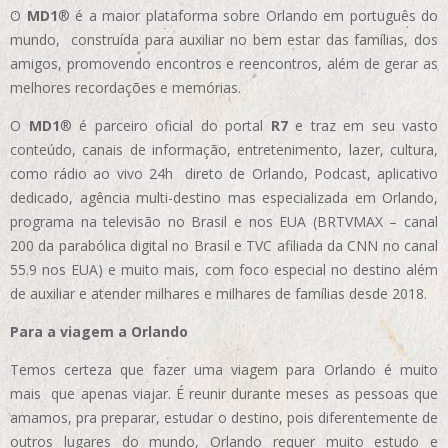
O
MD1
® é a maior plataforma sobre Orlando em português do
mundo, construída para auxiliar no bem estar das famílias, dos
amigos, promovendo encontros e reencontros, além de gerar as
melhores recordações e memórias.
O
MD1
® é parceiro oficial do portal
R7
e traz em seu vasto
conteúdo, canais de informação, entretenimento, lazer, cultura,
como rádio ao vivo 24h direto de Orlando, Podcast, aplicativo
dedicado, agência multi-destino mas especializada em Orlando,
programa na televisão no Brasil e nos EUA (BRTVMAX – canal
200 da parabólica digital no Brasil e TVC afiliada da CNN no canal
55.9 nos EUA)
e muito mais, com foco especial no destino além
de auxiliar e atender milhares e milhares de famílias desde 2018.
Para a viagem a Orlando
Temos certeza que fazer uma viagem para Orlando é muito
mais que apenas viajar. É reunir durante meses as pessoas que
amamos, pra preparar, estudar o destino, pois diferentemente de
outros lugares do mundo, Orlando requer muito estudo e