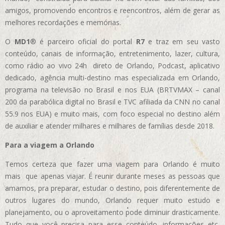
amigos, promovendo encontros e reencontros, além de gerar as
melhores recordações e memórias.
O
MD1
® é parceiro oficial do portal
R7
e traz em seu vasto
conteúdo, canais de informação, entretenimento, lazer, cultura,
como rádio ao vivo 24h direto de Orlando, Podcast, aplicativo
dedicado, agência multi-destino mas especializada em Orlando,
programa na televisão no Brasil e nos EUA (BRTVMAX – canal
200 da parabólica digital no Brasil e TVC afiliada da CNN no canal
55.9 nos EUA)
e muito mais, com foco especial no destino além
de auxiliar e atender milhares e milhares de famílias desde 2018.
Para a viagem a Orlando
Temos certeza que fazer uma viagem para Orlando é muito
mais que apenas viajar. É reunir durante meses as pessoas que
amamos, pra preparar, estudar o destino, pois diferentemente de
outros lugares do mundo, Orlando requer muito estudo e
planejamento, ou o aproveitamento pode diminuir drasticamente.
Tudo que você precisa para esse conteúdo, informações etc,