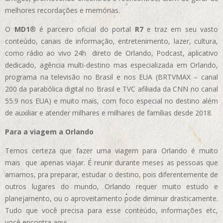
melhores recordações e memórias.
O
MD1
® é parceiro oficial do portal
R7
e traz em seu vasto
conteúdo, canais de informação, entretenimento, lazer, cultura,
como rádio ao vivo 24h direto de Orlando, Podcast, aplicativo
dedicado, agência multi-destino mas especializada em Orlando,
programa na televisão no Brasil e nos EUA (BRTVMAX – canal
200 da parabólica digital no Brasil e TVC afiliada da CNN no canal
55.9 nos EUA)
e muito mais, com foco especial no destino além
de auxiliar e atender milhares e milhares de famílias desde 2018.
Para a viagem a Orlando
Temos certeza que fazer uma viagem para Orlando é muito
mais que apenas viajar. É reunir durante meses as pessoas que
amamos, pra preparar, estudar o destino, pois diferentemente de
outros lugares do mundo, Orlando requer muito estudo e
planejamento, ou o aproveitamento pode diminuir drasticamente.
Tudo que você precisa para esse conteúdo, informações etc,
você encontra aqui.