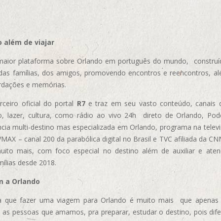
 além de viajar
aior plataforma sobre Orlando em português do mundo, construída
das famílias, dos amigos, promovendo encontros e reencontros, al
rdações e memórias.
ceiro oficial do portal
R7
e traz em seu vasto conteúdo, canais 
, lazer, cultura, como rádio ao vivo 24h direto de Orlando, Podc
cia multi-destino mas especializada em Orlando, programa na televi
AX – canal 200 da parabólica digital no Brasil e TVC afiliada da CN
uito mais, com foco especial no destino além de auxiliar e aten
mílias desde 2018.
m a Orlando
 que fazer uma viagem para Orlando é muito mais que apenas vi
 as pessoas que amamos, pra preparar, estudar o destino, pois dif