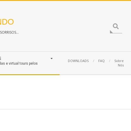
NDO
Search
ORRISOS...
S
DOWNLOADS
FAQ
Sobre
das e virtual tours pelos
Nós