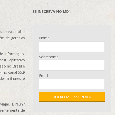
SE INSCREVA NO MD1
 para auxiliar
ém de gerar as
Nome
de informação,
Sobrenome
ast, aplicativo
são no Brasil e
N no canal 55.9
Email
der milhares e
ajar. É reunir
erentemente de