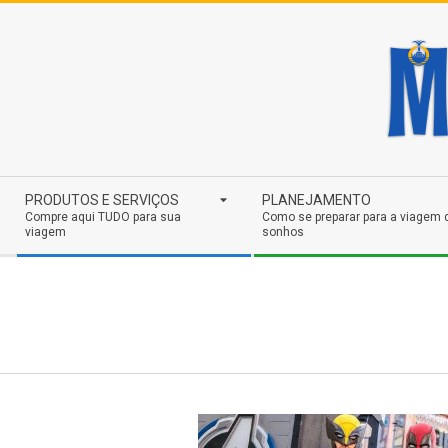
Skip
to
content
Secondary
PRODUTOS E SERVIÇOS
PLANEJAMENTO
Navigation
Compre aqui TUDO para sua
Como se preparar para a viagem 
viagem
sonhos
Menu