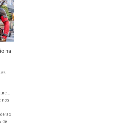
ão na
UES
,
ture…
e nos
oderão
5 de