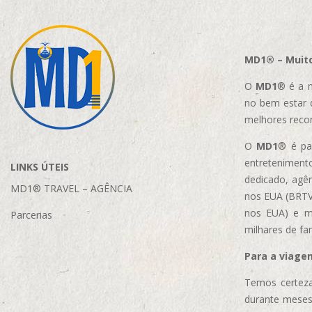
MD1® – Muito
O
MD1
® é a m
no bem estar 
melhores reco
O
MD1
® é par
entretenimento
LINKS ÚTEIS
dedicado, agên
MD1® TRAVEL – AGÊNCIA
nos EUA (BRTVM
nos EUA)
e m
Parcerias
milhares de fa
Para a viage
Temos certeza
durante meses