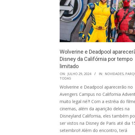
Wolverine e Deadpool aparecer
Disney da Califórnia por tempo
limitado
2024-
ON:
JULHO 29, 2024
IN:
NOVIDADES
,
PARQ
TODAS
07-
Wolverine e Deadpool aparecerão no
29
Avengers Campus no California Adven
muito legal né?! Com a estréia do film
cinemas, além da aparição deles na
Disneyland California, eles também p
ser vistos na Disney de Paris até dia 1
setembro!! Além do encontro, terá