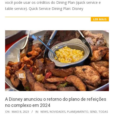
você pode usar os créditos do Dining Plan (quick service e
table service). Quick Service Dining Plan: Disney
LER MAIS
A Disney anunciou o retorno do plano de refeições
no complexo em 2024
2023-
ON:
MAIO 8, 2023
IN:
NEWS
,
NOVIDADES
,
PLANEJAMENTO
,
SEND
,
TODAS