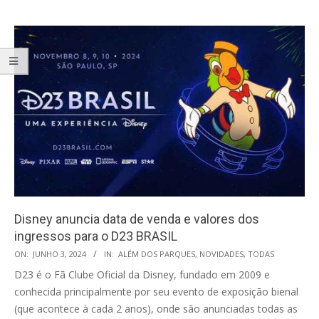
Disney anuncia data de venda e valores dos
ingressos para o D23 BRASIL
2024-
ON:
JUNHO 3, 2024
IN:
ALÉM DOS PARQUES
,
NOVIDADES
,
TODAS
06-
D23 é o Fã Clube Oficial da Disney, fundado em 2009 e
03
conhecida principalmente por seu evento de exposição bienal
(que acontece à cada 2 anos), onde são anunciadas todas as