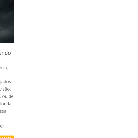
ando
ENTO
,
ejados
isão,
, ou de
lorida,
ossa
er