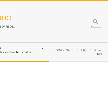
NDO
Search
ORRISOS...
S
DOWNLOADS
FAQ
Sobre
das e virtual tours pelos
Nós