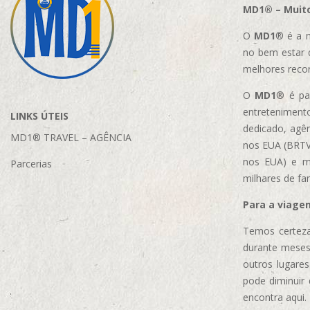
MD1® – Muito
O
MD1
® é a m
no bem estar 
melhores reco
O
MD1
® é par
entretenimento
LINKS ÚTEIS
dedicado, agên
MD1® TRAVEL – AGÊNCIA
nos EUA (BRTVM
nos EUA)
e m
Parcerias
milhares de fa
Para a viage
Temos certeza
durante meses
outros lugare
pode diminuir
encontra aqui.