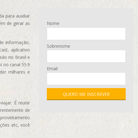
 para auxiliar
ém de gerar as
Nome
de informação,
Sobrenome
ast, aplicativo
são no Brasil e
N no canal 55.9
Email
der milhares e
ajar. É reunir
erentemente de
aproveitamento
ções etc, você