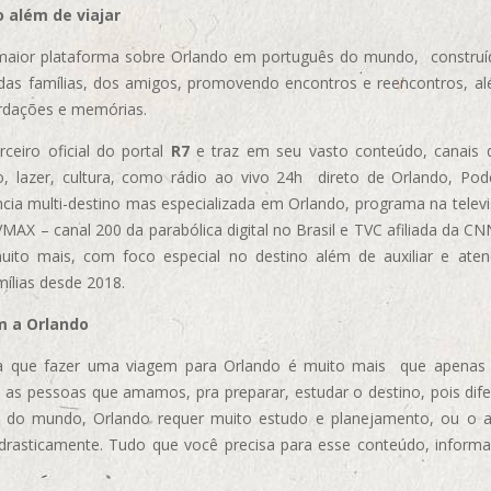
 além de viajar
aior plataforma sobre Orlando em português do mundo, construída
das famílias, dos amigos, promovendo encontros e reencontros, al
rdações e memórias.
ceiro oficial do portal
R7
e traz em seu vasto conteúdo, canais 
, lazer, cultura, como rádio ao vivo 24h direto de Orlando, Podc
cia multi-destino mas especializada em Orlando, programa na televi
AX – canal 200 da parabólica digital no Brasil e TVC afiliada da CN
uito mais, com foco especial no destino além de auxiliar e aten
mílias desde 2018.
m a Orlando
 que fazer uma viagem para Orlando é muito mais que apenas vi
 as pessoas que amamos, pra preparar, estudar o destino, pois dif
s do mundo, Orlando requer muito estudo e planejamento, ou o 
 drasticamente. Tudo que você precisa para esse conteúdo, informa