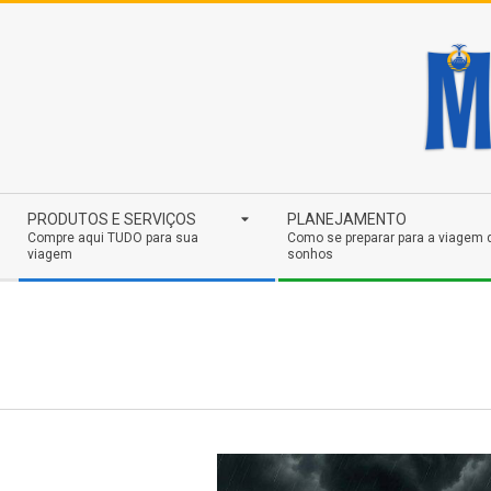
Skip
to
content
Secondary
PRODUTOS E SERVIÇOS
PLANEJAMENTO
Navigation
Compre aqui TUDO para sua
Como se preparar para a viagem 
viagem
sonhos
Menu