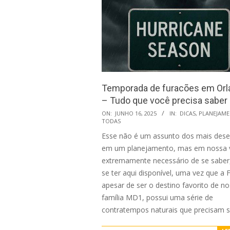
Temporada de furacões em Orl
– Tudo que você precisa saber
2025-
ON:
JUNHO 16, 2025
IN:
DICAS
,
PLANEJAM
TODAS
06-
Esse não é um assunto dos mais des
16
em um planejamento, mas em nossa v
extremamente necessário de se saber
se ter aqui disponível, uma vez que a F
apesar de ser o destino favorito de n
família MD1, possui uma série de
contratempos naturais que precisam s