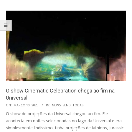
O show Cinematic Celebration chega ao fim na
Universal
2023-
ON:
MARÇO 10, 2023
IN:
NEWS
,
SEND
,
TODAS
03-
O show de projeções da Universal chegou ao fim. Ele
10
acontecia em noites selecionadas no lago da Universal e era
simplesmente lindíssimo, tinha projeções de Minions, Jurassic