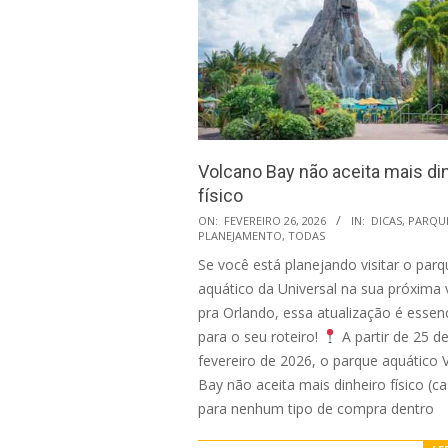
Volcano Bay não aceita mais di
físico
2026-
ON:
FEVEREIRO 26, 2026
IN:
DICAS
,
PARQU
PLANEJAMENTO
,
TODAS
02-
Se você está planejando visitar o parq
26
aquático da Universal na sua próxima
pra Orlando, essa atualização é essenc
para o seu roteiro!
A partir de 25 d
fevereiro de 2026, o parque aquático 
Bay não aceita mais dinheiro físico (ca
para nenhum tipo de compra dentro