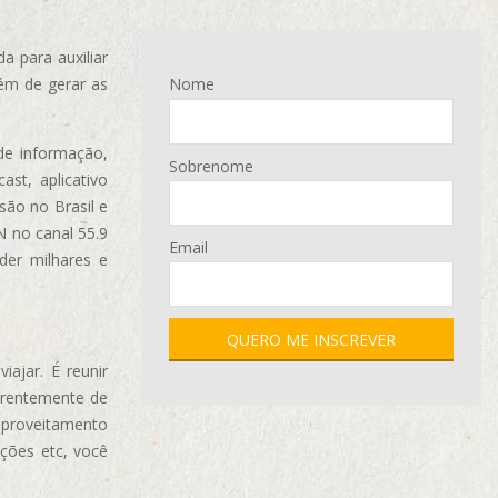
 para auxiliar
ém de gerar as
Nome
de informação,
Sobrenome
ast, aplicativo
são no Brasil e
N no canal 55.9
Email
der milhares e
ajar. É reunir
erentemente de
aproveitamento
ções etc, você