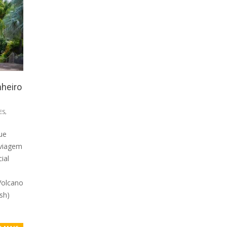
nheiro
ES
,
ue
 viagem
ial
e
Volcano
sh)