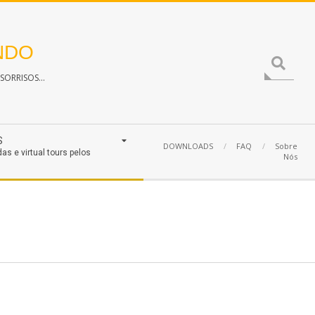
NDO
Search
ORRISOS...
S
DOWNLOADS
FAQ
Sobre
das e virtual tours pelos
Nós