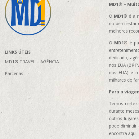
MD1® – Muito
O
MD1
® é a m
no bem estar 
melhores reco
O
MD1
® é par
entretenimento
LINKS ÚTEIS
dedicado, agên
MD1® TRAVEL – AGÊNCIA
nos EUA (BRTVM
nos EUA)
e m
Parcerias
milhares de fa
Para a viage
Temos certeza
durante meses
outros lugare
pode diminuir
encontra aqui.