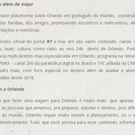
 além de viajar
aior plataforma sobre Orlando em português do mundo, construída
das famílias, dos amigos, promovendo encontros e reencontros, al
rdações e memórias.
ceiro oficial do portal
R7
e traz em seu vasto conteúdo, canais 
, lazer, cultura, como rádio ao vivo 24h direto de Orlando, Podc
cia multi-destino mas especializada em Orlando, programa na televi
AX – canal 200 da parabólica digital no Brasil e TVC afiliada da CN
uito mais, com foco especial no destino além de auxiliar e aten
mílias desde 2018.
m a Orlando
 que fazer uma viagem para Orlando é muito mais que apenas vi
 as pessoas que amamos, pra preparar, estudar o destino, pois dif
s do mundo, Orlando requer muito estudo e planejamento, ou o 
 drasticamente. Tudo que você precisa para esse conteúdo, informa