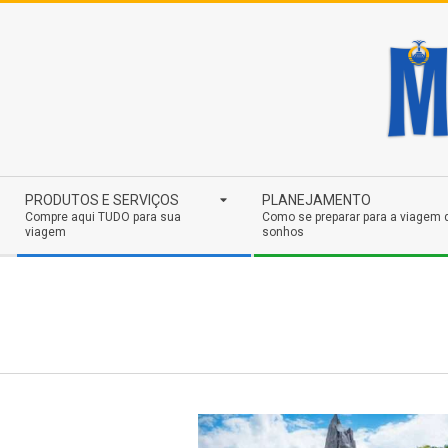
Skip
to
content
Secondary
PRODUTOS E SERVIÇOS
PLANEJAMENTO
Navigation
Compre aqui TUDO para sua
Como se preparar para a viagem 
viagem
sonhos
Menu