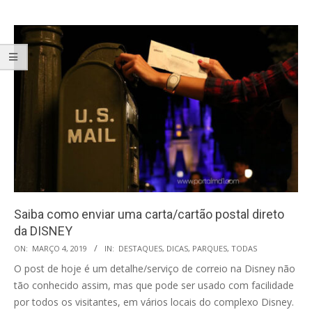
Saiba como enviar uma carta/cartão postal direto
da DISNEY
2019-
ON:
MARÇO 4, 2019
IN:
DESTAQUES
,
DICAS
,
PARQUES
,
TODAS
03-
O post de hoje é um detalhe/serviço de correio na Disney não
04
tão conhecido assim, mas que pode ser usado com facilidade
por todos os visitantes, em vários locais do complexo Disney.