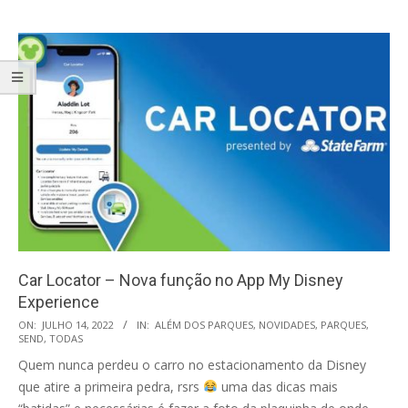
Car Locator – Nova função no App My Disney
Experience
2022-
ON:
JULHO 14, 2022
IN:
ALÉM DOS PARQUES
,
NOVIDADES
,
PARQUES
,
SEND
,
TODAS
07-
Quem nunca perdeu o carro no estacionamento da Disney
14
que atire a primeira pedra, rsrs
uma das dicas mais