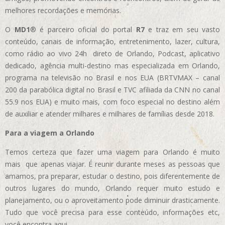
melhores recordações e memórias.
O
MD1
® é parceiro oficial do portal
R7
e traz em seu vasto
conteúdo, canais de informação, entretenimento, lazer, cultura,
como rádio ao vivo 24h direto de Orlando, Podcast, aplicativo
dedicado, agência multi-destino mas especializada em Orlando,
programa na televisão no Brasil e nos EUA (BRTVMAX – canal
200 da parabólica digital no Brasil e TVC afiliada da CNN no canal
55.9 nos EUA)
e muito mais, com foco especial no destino além
de auxiliar e atender milhares e milhares de famílias desde 2018.
Para a viagem a Orlando
Temos certeza que fazer uma viagem para Orlando é muito
mais que apenas viajar. É reunir durante meses as pessoas que
amamos, pra preparar, estudar o destino, pois diferentemente de
outros lugares do mundo, Orlando requer muito estudo e
planejamento, ou o aproveitamento pode diminuir drasticamente.
Tudo que você precisa para esse conteúdo, informações etc,
você encontra aqui.