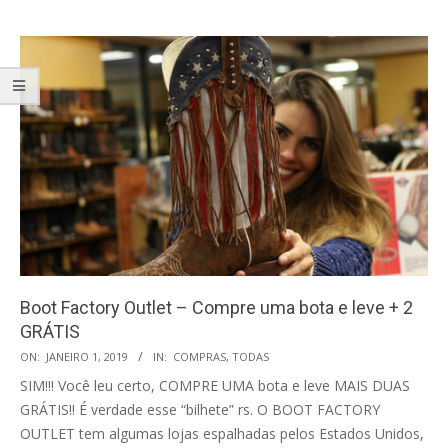
Boot Factory Outlet – Compre uma bota e leve + 2
GRÁTIS
2019-
ON:
JANEIRO 1, 2019
IN:
COMPRAS
,
TODAS
01-
SIM!!! Você leu certo, COMPRE UMA bota e leve MAIS DUAS
01
GRÁTIS!! É verdade esse “bilhete” rs. O BOOT FACTORY
OUTLET tem algumas lojas espalhadas pelos Estados Unidos,